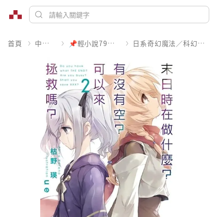
首頁
中文書
📌輕小說79折起
日系奇幻魔法／科幻冒險