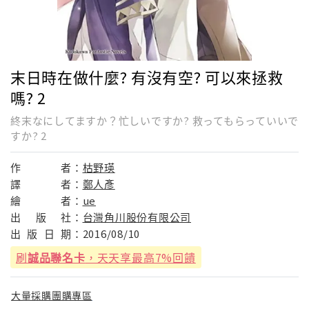
末日時在做什麼? 有沒有空? 可以來拯救
嗎? 2
終末なにしてますか？忙しいですか? 救ってもらっていいで
すか? 2
作
者：
枯野瑛
譯
者：
鄭人彥
繪
者：
ue
出
版
社：
台灣角川股份有限公司
出
版
日
期：
2016/08/10
刷
誠品聯名卡
，天天享最高7%回饋
大量採購團購專區