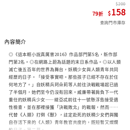
200
158
79
查詢門市庫存
內容簡介
◎《這本輕小說真厲害2016》作品部門第5名，新作部
門第2名。◎在網路上蔚為話題的末日系作品。◎以人類
滅亡後五百年的世界為舞台，妖精少女與人類青年共同
經歷的日子。「接受事實吧。那些孩子已經不存在於任
何地方了。」自妖精兵珂朵莉等人前往決戰戰場起已過
了半個月，她們至今仍沒有回來。威廉帶著肩負下一代
重任的妖精兵少女——緹亞忒前往十一號懸浮島接受適
性檢查，並在那裡接獲「決戰敗北」的戰報，然而……
代替《人類》打倒《獸》，註定赴死的妖精少女們與獨
自存活下來的《人類》青年教官共度的，既短暫又燦爛
的日子。第二幕。