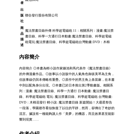
者
出
版
聯合發行股份有限公司
社
商
魔法禁書目錄外傳 科學超電磁砲 11：相關系列：漫畫:魔法禁
品
書目錄、科學一方通行日本動畫:魔法禁書目錄、科學超電磁
描
砲電玩:魔法禁書目錄、科學超電磁砲台灣動畫:DVD：木棉
述
內容簡介
內容簡介 ◎本書為輕小說作家鎌池和馬代表作《魔法禁書目錄》
的外傳漫畫作品。◎故事以小說版中的人氣角色御坂美琴為主角，
但故事線仍與本傳略有重疊。◎原作中的男主角上条當麻，在本書
中則以配角身分出現。◎本書已於日本推出第2季動畫版。相關系
列：漫畫: 魔法禁書目錄、科學一方通行 日本動畫: 魔法禁書目
錄、科學超電磁砲 電玩: 魔法禁書目錄、科學超電磁砲 台灣動畫:
DVD：木棉花發行 輕小說: 魔法禁書目錄 新篇開始！大霸星祭告
一段落，學園都市看似恢復了以往的平靜，然而，卻傳出了奇妙的
流言。據說有一種能夠讓人作「美夢」的機器，而且效果甚至能影
響到現實……
作者介紹