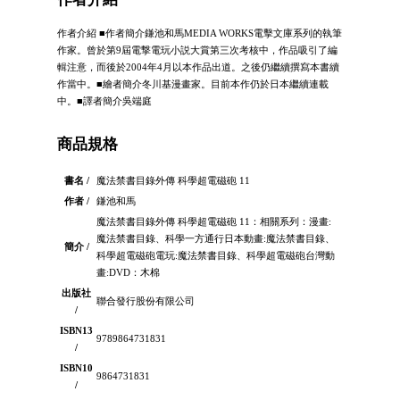
作者介紹 ■作者簡介鎌池和馬MEDIA WORKS電擊文庫系列的執筆
作家。曾於第9屆電撃電玩小説大賞第三次考核中，作品吸引了編
輯注意，而後於2004年4月以本作品出道。之後仍繼續撰寫本書續
作當中。■繪者簡介冬川基漫畫家。目前本作仍於日本繼續連載
中。■譯者簡介吳端庭
商品規格
書名 /
魔法禁書目錄外傳 科學超電磁砲 11
作者 /
鎌池和馬
魔法禁書目錄外傳 科學超電磁砲 11：相關系列：漫畫:
魔法禁書目錄、科學一方通行日本動畫:魔法禁書目錄、
簡介 /
科學超電磁砲電玩:魔法禁書目錄、科學超電磁砲台灣動
畫:DVD：木棉
出版社
聯合發行股份有限公司
/
ISBN13
9789864731831
/
ISBN10
9864731831
/