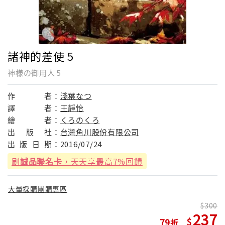
諸神的差使 5
神様の御用人 5
作
者：
淺葉なつ
譯
者：
王靜怡
繪
者：
くろのくろ
出
版
社：
台灣角川股份有限公司
出
版
日
期：
2016/07/24
刷
誠品聯名卡
，天天享最高7%回饋
大量採購團購專區
300
237
79