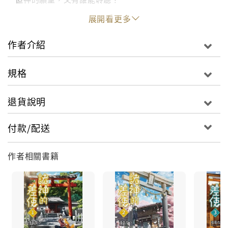
展開看更多
良彥終於從「代理」差使榮升為「正式」差使，但是，
待遇和以往完全相同……
作者介紹
這回，從名聞遐邇的日本英雄到七福神，眾神依然毫不
容情地分派差事給良彥，讓他忙得團團轉；非但如此，
規格
要人遠赴九州，居然不給交通津貼！
退貨說明
甚至有尊神明愛上了超級現實主義者的神職人員，究竟
是怎麼回事？
付款/配送
大受好評的神明物語第五集，就此展開！
作者相關書籍