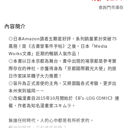
查詢門市庫存
內容簡介
◎日本Amazon讀者五顆星好評，系列銷量累計突破75
萬冊！是《古書堂事件手帖》之後，日本「Media
Works文庫」近期的暢銷人氣作品！
◎本書以日本京都為舞台，書中出現的場景都是參考實
際存在的神社，亦獲得身為「京都國際觀光大使」的旅
日作家抹茶糰子大力推薦！
◎晉升為正式差使的主角，又將面臨各式考驗，更步出
本州來到福岡－－
◎改編漫畫自2015年10月開始於《B's-LOG COMIC》連
載，作者為知名漫畫家ユキムラ。
無論任何時代，人的心中都是有所祈求的。
但神的願望，又有誰能聆聽？