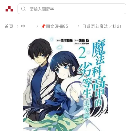
首頁
中文書
📌圖文漫畫85折起
日系奇幻魔法／科幻冒險