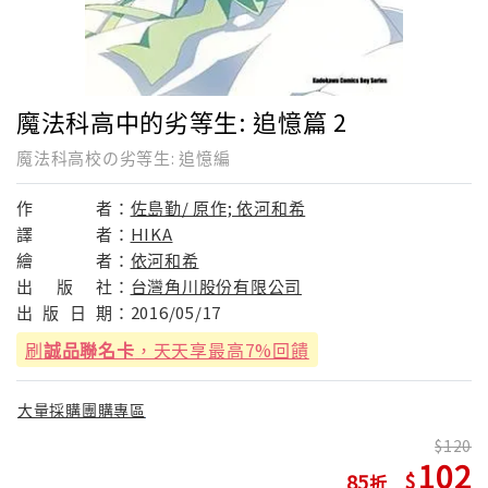
魔法科高中的劣等生: 追憶篇 2
魔法科高校の劣等生: 追憶編
作
者：
佐島勤/ 原作; 依河和希
譯
者：
HIKA
繪
者：
依河和希
出
版
社：
台灣角川股份有限公司
出
版
日
期：
2016/05/17
刷
誠品聯名卡
，天天享最高7%回饋
大量採購團購專區
120
102
85