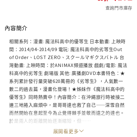
查詢門市庫存
內容簡介
相關系列：漫畫: 魔法科高中的優等生 日本動畫: 上映時
間：2014/04-2014/09 電玩: 魔法科高中的劣等生Out
of Order、LOST ZERO、スクールマギクスバトル 台
灣動畫: 上映時間：於ANIMAX頻道播放 戲劇/電影: 魔法
科高中的劣等生 劇場版 其他: 廣播劇DVD本書特色：★
系列累計發行量突破620萬冊的《劣等生》，人氣數一
數二的過去篇，漫畫化登場！★姊妹作《魔法科高中的
優等生》同時熱賣中！內容簡介：在沖繩旅行時被接二
連三地捲入麻煩中，是哥哥達也救了自己——深雪自然
而然開始在意起至今為止覺得棘手並敬而遠之的達也。
於是兩人的距離開始逐漸縮短，但……
展開看更多