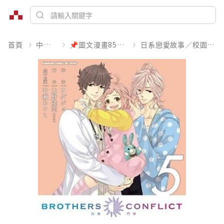
首頁
中文書
📌圖文漫畫85折起
日系戀愛故事／校園青春