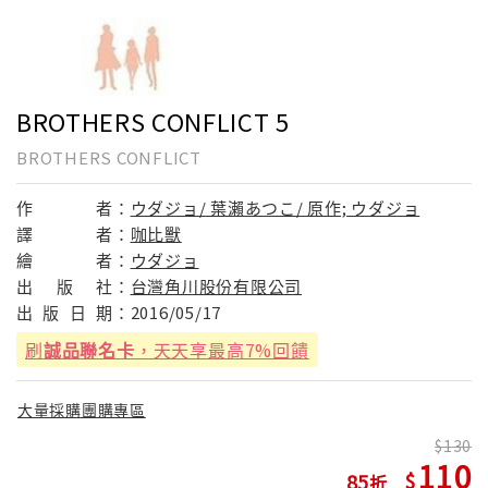
BROTHERS CONFLICT 5
BROTHERS CONFLICT
作
者：
ウダジョ/ 葉瀨あつこ/ 原作; ウダジョ
譯
者：
咖比獸
繪
者：
ウダジョ
出
版
社：
台灣角川股份有限公司
出
版
日
期：
2016/05/17
刷
誠品聯名卡
，天天享最高7%回饋
大量採購團購專區
130
110
85