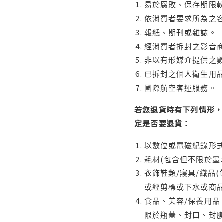
易於腐敗、保存期限較
依消費者要求所為之客
報紙、期刊或雜誌。
經消費者拆封之影音
非以有形媒介提供之數
已拆封之個人衛生用品
國際航空客運服務。
若您退貨時有下列情形，
定是否要退貨：
以數位或電磁紀錄形式
耗材(包含但不限於墨
衣飾鞋類/寢具/織品
或經剪標或下水或商
食品、美容/保養用
限於瓶蓋、封口、封膜