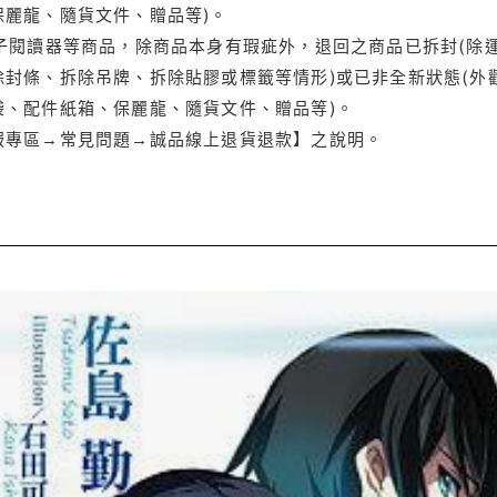
保麗龍、隨貨文件、贈品等)。
電子閱讀器等商品，除商品本身有瑕疵外，退回之商品已拆封(除
封條、拆除吊牌、拆除貼膠或標籤等情形)或已非全新狀態(外
袋、配件紙箱、保麗龍、隨貨文件、贈品等)。
服專區→常見問題→誠品線上退貨退款】之說明。