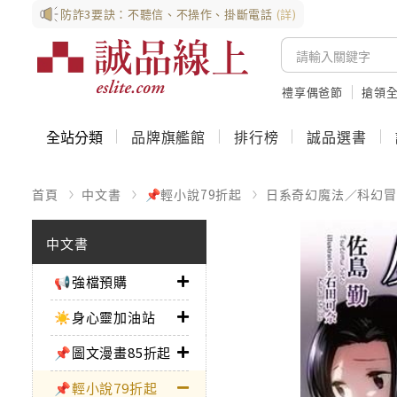
防詐3要訣：不聽信、不操作、掛斷電話
(詳)
禮享偶爸節
搶領全
全站分類
品牌旗艦館
排行榜
誠品選書
首頁
中文書
📌輕小說79折起
日系奇幻魔法／科幻冒
中文書
📢強檔預購
☀️身心靈加油站
📌圖文漫畫85折起
📌輕小說79折起