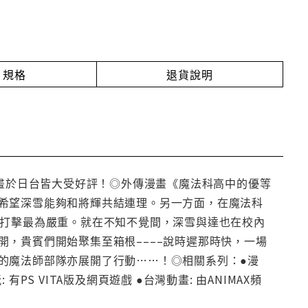
規格
退貨說明
動畫於日台皆大受好評！◎外傳漫畫《魔法科高中的優等
希望深雪能夠和將輝共結連理。另一方面，在魔法科
的打擊最為嚴重。就在不知不覺間，深雪與達也在校內
，貴賓們開始聚集至箱根––––說時遲那時快，一場
的魔法師部隊亦展開了行動……！◎相關系列：●漫
 有PS VITA版及網頁遊戲 ●台灣動畫: 由ANIMAX頻