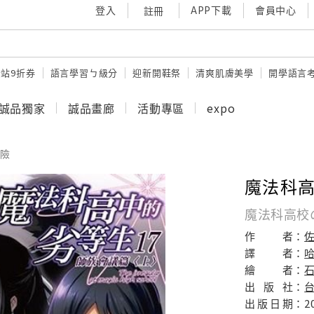
登入
APP下載
會員中心
註冊
站9折券
語言學習ㄅ級分
迎新開鞋祭
清爽肌膚美學
開學語言
誠品獨家
誠品畫廊
活動專區
expo
險
魔法科高
魔法科高校の
作
者：
佐
譯
者：
繪
者：
石
出
版
社：
出
版
日
期：
2