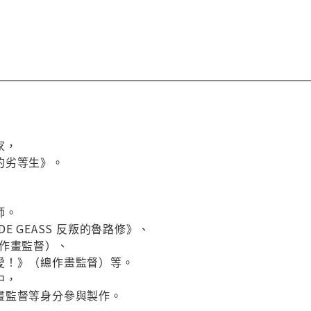
家，
的劣等生》。
師。
E GEASS 反叛的魯路修》、
（作畫監督）、
愛！》（總作畫監督）等。
中，
畫監督等身分參與製作。