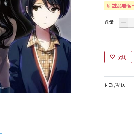
刷
誠品聯名
數量
收藏
付款/配送