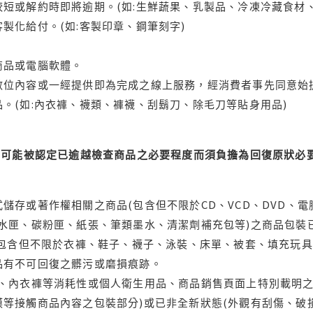
短或解約時即將逾期。(如:生鮮蔬果、乳製品、冷凍冷藏食材、
製化給付。(如:客製印章、鋼筆刻字)
商品或電腦軟體。
位內容或一經提供即為完成之線上服務，經消費者事先同意始提
。(如:內衣褲、襪類、褲襪、刮鬍刀、除毛刀等貼身用品)
可能被認定已逾越檢查商品之必要程度而須負擔為回復原狀必要
儲存或著作權相關之商品(包含但不限於CD、VCD、DVD、電
水匣、碳粉匣、紙張、筆類墨水、清潔劑補充包等)之商品包裝已
(包含但不限於衣褲、鞋子、襪子、泳裝、床單、被套、填充玩具
品有不可回復之髒污或磨損痕跡。
品、內衣褲等消耗性或個人衛生用品、商品銷售頁面上特別載明之
等接觸商品內容之包裝部分)或已非全新狀態(外觀有刮傷、破