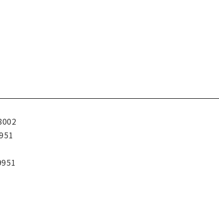
8002
951
9951