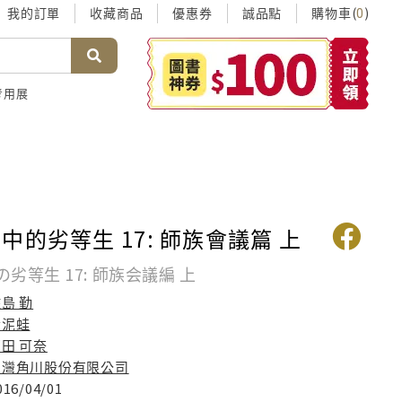
我的訂單
收藏商品
優惠券
誠品點
購物車(
)
0
考用展
中的劣等生 17: 師族會議篇 上
劣等生 17: 師族会議編 上
島 勤
哈泥蛙
田 可奈
台灣角川股份有限公司
016/04/01