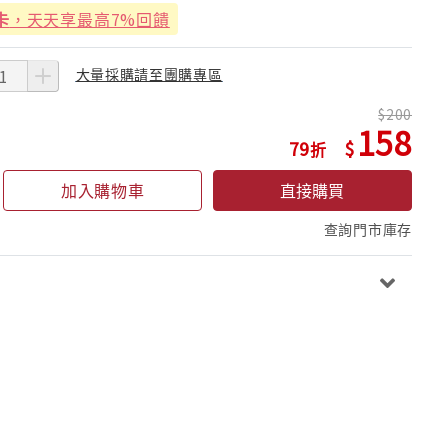
卡
，天天享最高7%回饋
大量採購請至團購專區
200
158
79
加入購物車
直接購買
查詢門市庫存