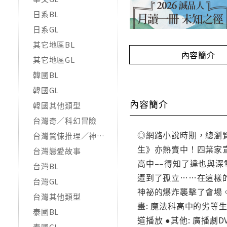
日系BL
日系GL
其它地區BL
內容簡介
其它地區GL
韓國BL
韓國GL
內容簡介
韓國其他類型
台灣奇／科幻冒險
◎網路小說時期，總瀏
台灣驚悚推理／神怪靈異
生》亦熱賣中！四葉家
台灣戀愛故事
高中––得知了達也與
台灣BL
遭到了孤立……在這樣
台灣GL
神祕的爆炸襲擊了會場
台灣其他類型
畫: 魔法科高中的劣等生、魔
泰國BL
道播放 ●其他: 廣播劇D
泰國GL