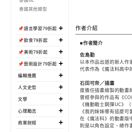
泰國其他類型
作者介紹
📌語言學習79折起
📌飲食79折起
■作者簡介
📌美術79折起
佐島勤
以本作品出道的新人作
📌藝術設計79折起
代表作為《魔法科高中
編輯推薦
石田可奈／插畫
人文史哲
度擔任插畫繪製的動畫
曾經參與的作品有《COD
文學
《機動戰士鋼彈UC》
心理勵志
《我的妹妹哪有這麼可
在《魔法科》的動畫版
商業財經
則是以角色設定、總作