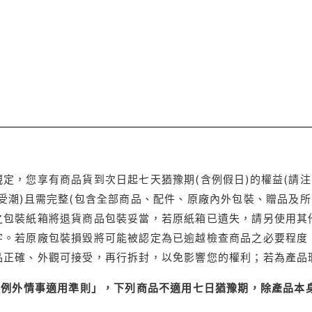
定，您享有商品貨到次日起七天猶豫期(含例假日)的權益(請
受潮)且需完整(包含全部商品、配件、原廠內外包裝、贈品及所
之包裝紙箱將退貨商品包裝妥當，若原紙箱已遺失，請另使用其
字。若原廠包裝損毀將可能被認定為已逾越檢查商品之必要程度，
品正確、外觀可接受，再行拆封，以免影響您的權利；若為產品
理例外情事適用準則」，下列商品不適用七日猶豫期，除產品本