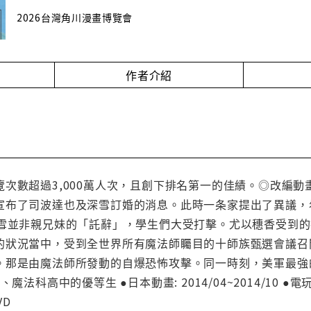
2026台灣角川漫畫博覽會
作者介紹
覽次數超過3,000萬人次，且創下排名第一的佳績。◎改編
宣布了司波達也及深雪訂婚的消息。此時一条家提出了異議，
深雪並非親兄妹的「託辭」，學生們大受打擊。尤以穗香受到
的狀況當中，受到全世界所有魔法師矚目的十師族甄選會議召開
。那是由魔法師所發動的自爆恐怖攻擊。同一時刻，美軍最強
法科高中的優等生 ●日本動畫: 2014/04~2014/10 ●電玩:
VD