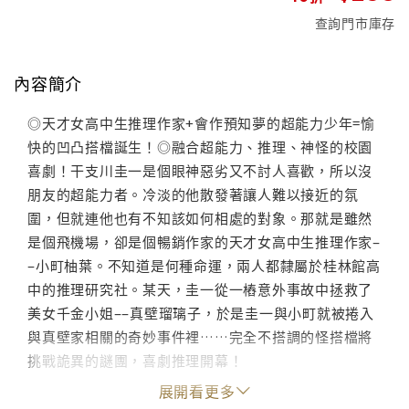
查詢門市庫存
內容簡介
◎天才女高中生推理作家+會作預知夢的超能力少年=愉
快的凹凸搭檔誕生！◎融合超能力、推理、神怪的校園
喜劇！干支川圭一是個眼神惡劣又不討人喜歡，所以沒
朋友的超能力者。冷淡的他散發著讓人難以接近的氛
圍，但就連他也有不知該如何相處的對象。那就是雖然
是個飛機場，卻是個暢銷作家的天才女高中生推理作家–
–小町柚葉。不知道是何種命運，兩人都隸屬於桂林館高
中的推理研究社。某天，圭一從一樁意外事故中拯救了
美女千金小姐––真壁瑠璃子，於是圭一與小町就被捲入
與真壁家相關的奇妙事件裡……完全不搭調的怪搭檔將
挑戰詭異的謎團，喜劇推理開幕！
展開看更多