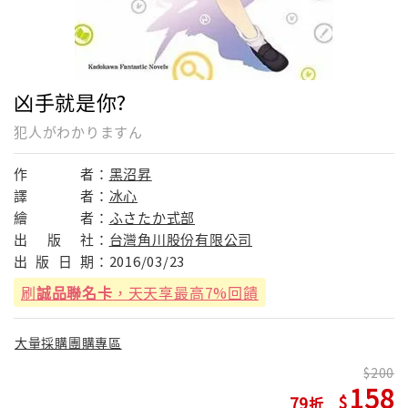
凶手就是你?
犯人がわかりますん
作
者：
黑沼昇
譯
者：
冰心
繪
者：
ふさたか式部
出
版
社：
台灣角川股份有限公司
出
版
日
期：
2016/03/23
刷
誠品聯名卡
，天天享最高7%回饋
大量採購團購專區
200
158
79