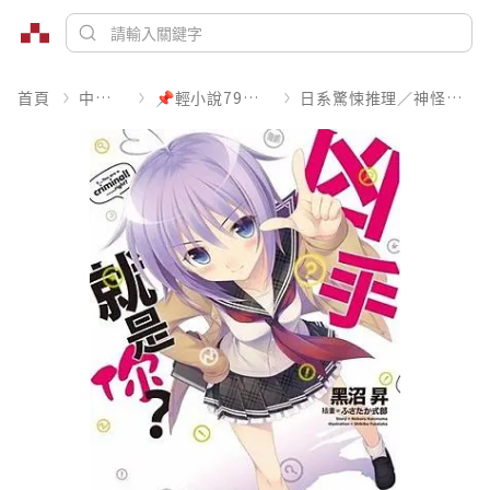
首頁
中文書
📌輕小說79折起
日系驚悚推理／神怪靈異