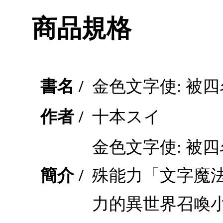
商品規格
書名 /
金色文字使: 被
作者 /
十本スイ
金色文字使: 被
簡介 /
殊能力「文字魔法
力的異世界召喚