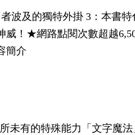
勇者波及的獨特外掛 3：本書
威！★網路點閱次數超越6,5
容簡介
前所未有的特殊能力「文字魔