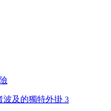
險
者波及的獨特外掛 3