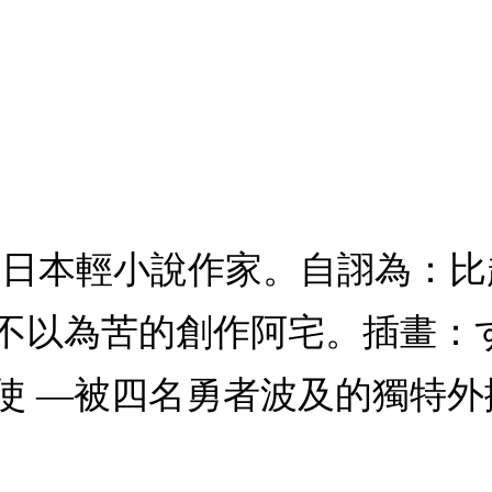
イ日本輕小說作家。自詡為：
不以為苦的創作阿宅。插畫：
使 —被四名勇者波及的獨特外