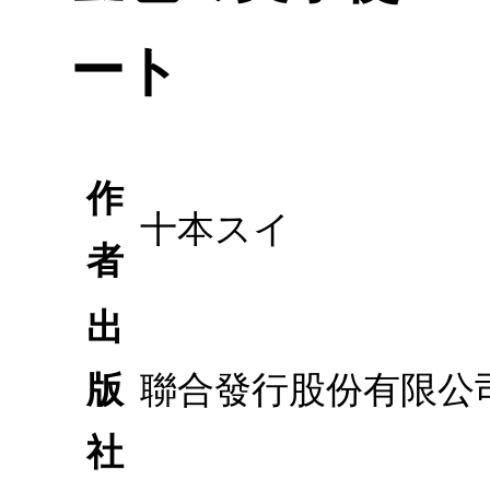
ート
作
十本スイ
者
出
版
聯合發行股份有限公
社