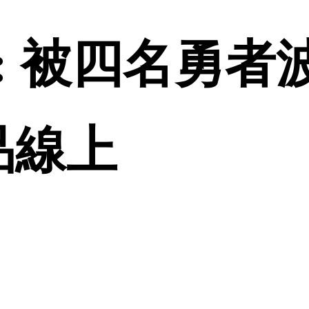
: 被四名勇者
誠品線上