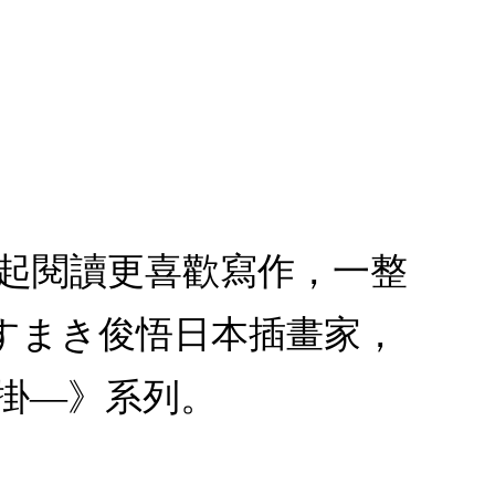
比起閱讀更喜歡寫作，一整
すまき俊悟日本插畫家，
掛—》系列。