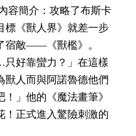
！內容簡介：攻略了布斯卡
目標《獸人界》就差一步
了宿敵――《獸檻》。
…只好靠蠻力？」在這樣
為獸人而與阿諾魯德他們
吧！」他的《魔法畫筆》
花！正式進入驚險刺激的