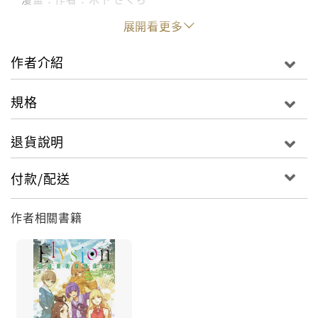
展開看更多
「她……就是我的艾莉絲嗎？」
傳說在冥府的另一頭，有著能夠讓靈魂安歇的場所，亦
作者介紹
即「樂園」。
銀髮緋瞳的純潔少女，與手持豎琴的青年在森林中相
規格
遇。純潔的結界遭破壞，樂園的門扉開啟──
退貨說明
真摯情感編織出的謀略，招來無垢的詛咒。男子戴上面
具，女人們悲嘆，少女展露笑容。囚禁在肉體牢籠中的
付款/配送
靈魂，描繪的軌跡將綿延至何處？
樂園就在前方嗎？樂園真正的面貌又是何模樣？
作者相關書籍
率領無盡遊行隊伍的面具男，其眼中映出的瘋狂且愛恨
交織的世界，於焉呈現。