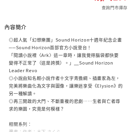
查詢門市庫存
內容簡介
◎超人氣「幻想樂團」Sound Horizon十週年紀念企畫
──Sound Horizon首部官方小說登台！
「閱讀小說裡〈Ark〉這一章時，讓我覺得腦袋都快要
變得不正常了（這是誇獎）。」__Sound Horizon
Leader Revo
◎小說由知名輕小說作者十文字青擔綱、插畫家為左，
完美將樂曲化為文字與圖像，讓樂迷享受《Elysion》的
另一種解讀。
◎再三開啟的大門、不斷重複的悲劇……生者與亡者尋
求的樂園，究竟是何模樣？
相關系列：
漫畫：作者：木下 さくら