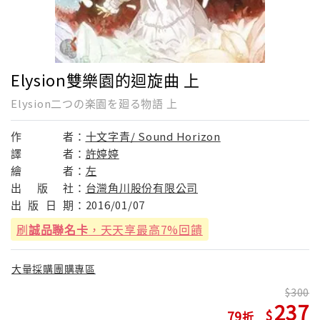
Elysion雙樂園的迴旋曲 上
Elysion二つの楽園を廻る物語 上
作
者：
十文字青/ Sound Horizon
譯
者：
許婷婷
繪
者：
左
出
版
社：
台灣角川股份有限公司
出
版
日
期：
2016/01/07
刷
誠品聯名卡
，天天享最高7%回饋
大量採購團購專區
300
237
79