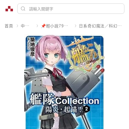
首頁
中文書
📌輕小說79折起
日系奇幻魔法／科幻冒險