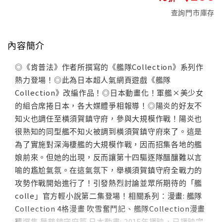
查詢門市庫存
內容簡介
◎《肯普法》作者所撰寫的《艦隊Collection》系列作
熱力登場！◎此為日本超人氣網頁遊戲《艦隊
Collection》改編作品！◎日本動畫化！軍艦×美少女
的組合席捲日本，各大媒體爭相報導！◎陽炎的好友不
知火也調任至橫須賀鎮守府，參與大規模作戰！陽炎也
很熟知的同型艦不知火被調到橫須賀鎮守府來了。這是
為了實施對深海棲艦的大規模作戰，因而招集各地的艦
娘前來。但她的出現，反而讓第十四驅逐隊醞釀難以言
喻的尷尬氣氛。在這氣氛下，舉橫須賀鎮守府全戰力的
攻勢作戰開始進行了！引發熱烈討論並眾所期待的「艦
colle」官方輕小說第二集登場！相關系列：漫畫: 艦隊
Collection 4格漫畫 吹雪奮鬥記、艦隊Collection漫畫
精選集 舞鶴鎮守府篇 日本動畫: 2015年播映，已播映完