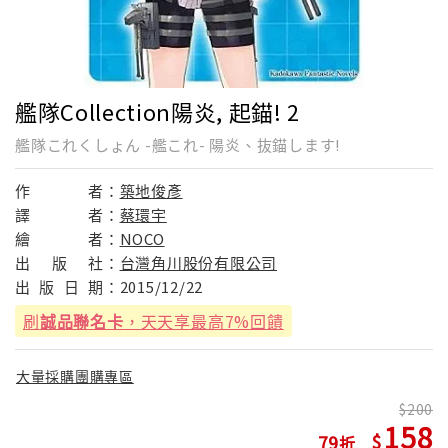
艦隊Collection陽炎, 起錨! 2
艦隊これくしょん -艦これ- 陽炎、抜錨します!
作
者：
築地俊彥
譯
者：
蔡環宇
繪
者：
NOCO
出
版
社：
台灣角川股份有限公司
出
版
日
期：
2015/12/22
刷
誠品聯名卡
，天天享最高7%回饋
大量採購團購專區
200
158
79