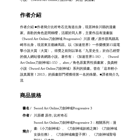
作者介紹
作者介紹 ■作者簡介比村奇石北海道出身，現居神奈川縣的漫畫
家。喜歡的角色是間桐櫻，活躍於同人界，主要作品有漫畫版
《Sword Art Online刀劍神域 Progressive》川原 礫／原作群馬縣高
崎市出身，現居東京都練馬區。以《加速世界》一作榮獲第15屆電
擊小說大賞〈大賞〉。得獎之前則以筆名「九里史生」於自己經營
的個人網站發表網路小說。著作有：《加速世界1-16》、《Sword
Art Online刀劍神域1-15》。abec／角色原案男性插畫家，負責輕
小說《Sword Art Online刀劍神域》系列的插畫。曾在「這本輕小
說真厲害！2013」的插畫部門裡獲得第一名的殊榮。■譯者簡介九
流
商品規格
書名 /
Sword Art Online刀劍神域Progressive 3
作者 /
川原礫 原作; 比村奇石
Sword Art Online刀劍神域Progressive 3：相關系列：漫
畫:《小刀劍神域》、《刀劍神域妖精之舞》《刀劍神域
簡介 /
女孩任務》、《刀劍神域幽靈子彈》、《刀劍神域聖母