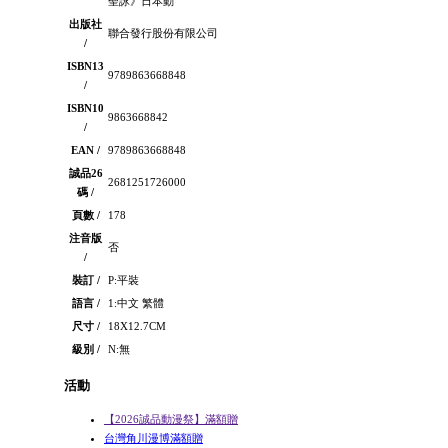
聖詠》日本動
出版社
聯合發行股份有限公司
/
ISBN13
9789863668848
/
ISBN10
9863668842
/
EAN /
9789863668848
誠品26
2681251726000
碼 /
頁數 /
178
注音版
否
/
裝訂 /
P:平裝
語言 /
1:中文 繁體
尺寸 /
18X12.7CM
級別 /
N:無
活動
【2026誠品動漫祭】滿額贈
台灣角川漫博滿額贈