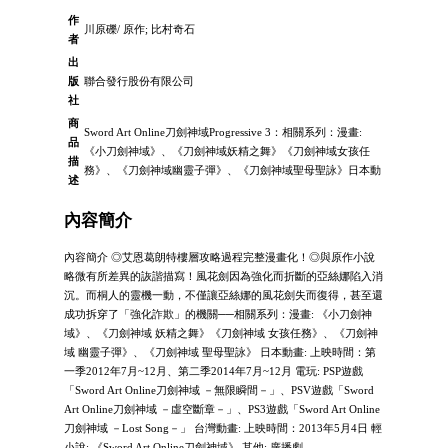
作
川原礫/ 原作; 比村奇石
者
出
版
聯合發行股份有限公司
社
商
Sword Art Online刀劍神域Progressive 3：相關系列：漫畫:
品
《小刀劍神域》、《刀劍神域妖精之舞》《刀劍神域女孩任
描
務》、《刀劍神域幽靈子彈》、《刀劍神域聖母聖詠》日本動
述
內容簡介
內容簡介 ◎艾恩葛朗特樓層攻略過程完整漫畫化！◎與原作小說
略微有所差異的詼諧描寫！風花劍因為強化而折斷的亞絲娜陷入消
沉。而桐人的靈機一動，不僅讓亞絲娜的風花劍失而復得，甚至還
成功拆穿了「強化詐欺」的機關──相關系列：漫畫: 《小刀劍神
域》、《刀劍神域 妖精之舞》《刀劍神域 女孩任務》、《刀劍神
域 幽靈子彈》、《刀劍神域 聖母聖詠》 日本動畫: 上映時間：第
一季2012年7月~12月、第二季2014年7月~12月 電玩: PSP遊戲
「Sword Art Online刀劍神域 －無限瞬間－」、PSV遊戲「Sword
Art Online刀劍神域 －虛空斷章－」、PS3遊戲「Sword Art Online
刀劍神域 －Lost Song－」 台灣動畫: 上映時間：2013年5月4日 輕
小說: 《Sword Art Online刀劍神域》 其他: 廣播劇