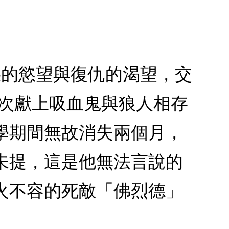
惡的慾望與復仇的渴望，交
這次獻上吸血鬼與狼人相存
學期間無故消失兩個月，
未提，這是他無法言說的
火不容的死敵「佛烈德」