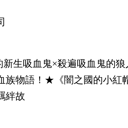
司
惘的新生吸血鬼×殺遍吸血鬼的
族物語！★《闇之國的小紅帽》K
羈絆故