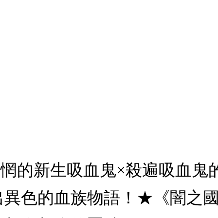
迷惘的新生吸血鬼×殺遍吸血鬼
異色的血族物語！★《闇之國的小