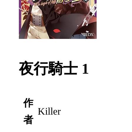
夜行騎士 1
作
Killer
者