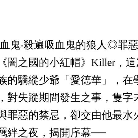
吸血鬼‧殺遍吸血鬼的狼人◎罪
闇之國的小紅帽》Killer，
族的驕縱少爺「愛德華」，在
，對失蹤期間發生之事，隻字
與罪惡的禁忌，卻交由他最水
羈絆之夜，揭開序幕──