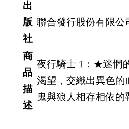
出
版
聯合發行股份有限公
社
商
夜行騎士 1：★迷
品
渴望，交織出異色的血
描
鬼與狼人相存相依的
述