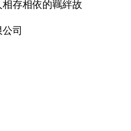
人相存相依的羈絆故
限公司