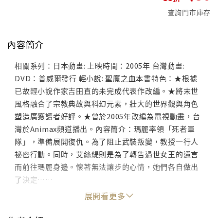
查詢門市庫存
內容簡介
相關系列：日本動畫: 上映時間：2005年 台灣動畫:
DVD：普威爾發行 輕小說: 聖魔之血本書特色：★根據
已故輕小說作家吉田直的未完成代表作改編。★將末世
風格融合了宗教典故與科幻元素，壯大的世界觀與角色
塑造廣獲讀者好評。★曾於2005年改編為電視動畫，台
灣於Animax頻道播出。內容簡介：瑪麗率領「死者軍
隊」，準備展開復仇。為了阻止武裝叛變，教授一行人
祕密行動。同時，艾絲緹則是為了轉告過世女王的遺言
而前往瑪麗身邊。懷著無法讓步的心情，她們各自做出
了決定……
展開看更多