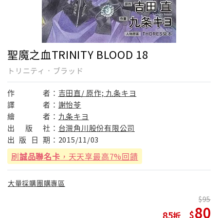
聖魔之血TRINITY BLOOD 18
トリニティ．ブラッド
作
者：
吉田直/ 原作; 九条キヨ
譯
者：
謝怡苓
繪
者：
九条キヨ
出
版
社：
台灣角川股份有限公司
出
版
日
期：
2015/11/03
刷
誠品聯名卡
，天天享最高7%回饋
大量採購團購專區
95
80
85