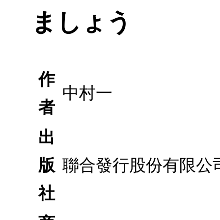
ましょう
作
中村一
者
出
版
聯合發行股份有限公
社