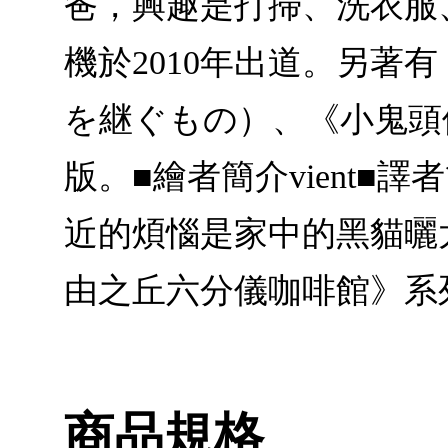
爸，興趣是打掃、洗衣服
機於2010年出道。另
を継ぐもの）、《小鬼頭
版。■繪者簡介vient
近的煩惱是家中的黑貓曬
由之丘六分儀咖啡館》系
商品規格