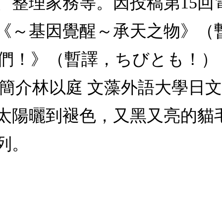
、整理家務等。因投稿第15回
著有《～基因覺醒～承天之物》
們！》（暫譯，ちびとも！）
■譯者簡介林以庭 文藻外語大學
太陽曬到褪色，又黑又亮的貓
列。