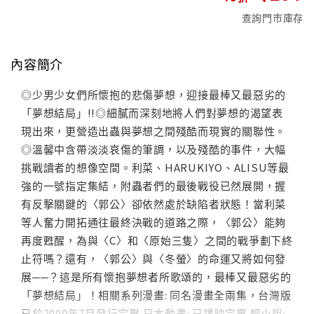
查詢門市庫存
內容簡介
◎少男少女們所懷抱的悲傷夢想，迎接最棒又最惡劣的
「夢想結局」!!◎細膩而深刻地將人們對夢想的渴望表
現出來，更營造出蟲與夢想之間殘酷而現實的關聯性。
◎溫馨中含帶淡淡哀傷的筆調，以及殘酷的事件，大幅
挑戰讀者的想像空間。利菜、HARUKIYO、ALISU等最
強的一號指定集結，附蟲者們的最後戰役已然展開，握
有反擊關鍵的〈郭公〉卻依然處於缺陷者狀態！當利菜
等人奮力開拓通往最終決戰的道路之際，〈郭公〉能夠
再度甦醒，為與〈C〉和〈原始三隻〉之間的戰爭劃下終
止符嗎？還有，〈郭公〉與〈冬螢〉的命運又將如何發
展──？這是所有懷抱夢想者所歌頌的，最棒又最惡劣的
「夢想結局」！相關系列漫畫: 同名漫畫全兩集，台灣版
已於2009年7月發行完畢 日本動畫: 已播映完畢 輕小說: