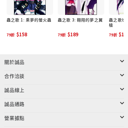
蟲之歌 1: 乘夢的螢火蟲
蟲之歌 3: 翱翔的夢之翼
蟲之歌bu
槍
$158
$189
$14
79折
79折
79折
關於誠品
合作洽談
誠品線上
誠品通路
營業據點