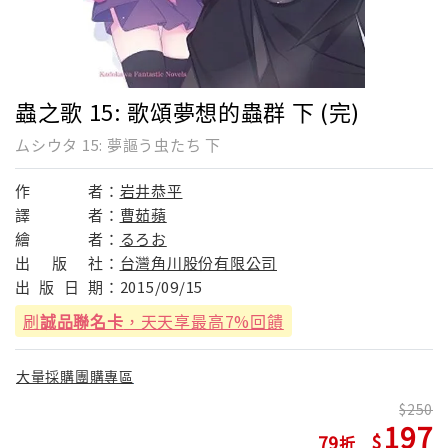
蟲之歌 15: 歌頌夢想的蟲群 下 (完)
ムシウタ 15: 夢謳う虫たち 下
作
者：
岩井恭平
譯
者：
曹茹蘋
繪
者：
るろお
出
版
社：
台灣角川股份有限公司
出
版
日
期：
2015/09/15
刷
誠品聯名卡
，天天享最高7%回饋
大量採購團購專區
250
197
79