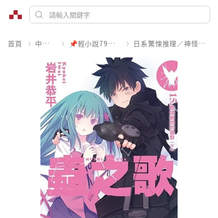
首頁
中文書
📌輕小說79折起
日系驚悚推理／神怪靈異