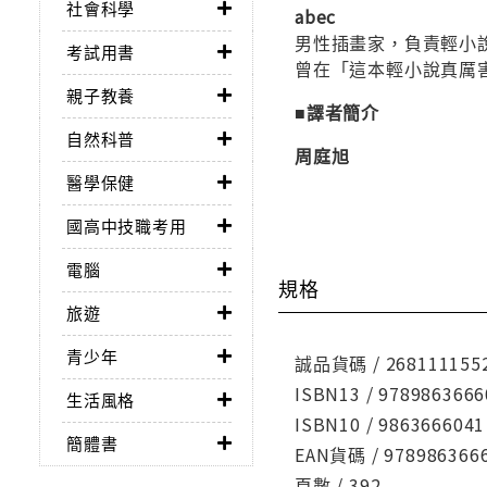
社會科學
abec
男性插畫家，負責輕小說《S
考試用書
曾在「這本輕小說真厲害
親子教養
■譯者簡介
自然科普
周庭旭
醫學保健
國高中技職考用
電腦
規格
旅遊
青少年
誠品貨碼 / 268111155
ISBN13 / 9789863666
生活風格
ISBN10 / 9863666041
簡體書
EAN貨碼 / 978986366
頁數 / 392