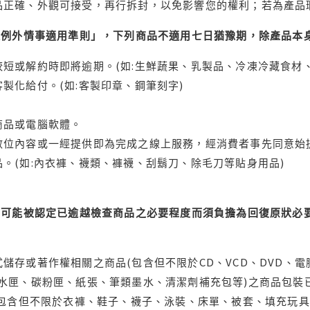
品正確、外觀可接受，再行拆封，以免影響您的權利；若為產品
理例外情事適用準則」，下列商品不適用七日猶豫期，除產品本
短或解約時即將逾期。(如:生鮮蔬果、乳製品、冷凍冷藏食材、
製化給付。(如:客製印章、鋼筆刻字)
商品或電腦軟體。
位內容或一經提供即為完成之線上服務，經消費者事先同意始提
。(如:內衣褲、襪類、褲襪、刮鬍刀、除毛刀等貼身用品)
可能被認定已逾越檢查商品之必要程度而須負擔為回復原狀必要
儲存或著作權相關之商品(包含但不限於CD、VCD、DVD、電
水匣、碳粉匣、紙張、筆類墨水、清潔劑補充包等)之商品包裝已
(包含但不限於衣褲、鞋子、襪子、泳裝、床單、被套、填充玩具