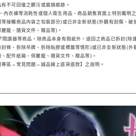
品有不可回復之髒污或磨損痕跡。
品、內衣褲等消耗性或個人衛生用品、商品銷售頁面上特別載明之
等接觸商品內容之包裝部分)或已非全新狀態(外觀有刮傷、破
保麗龍、隨貨文件、贈品等)。
電子閱讀器等商品，除商品本身有瑕疵外，退回之商品已拆封(除
封條、拆除吊牌、拆除貼膠或標籤等情形)或已非全新狀態(外
袋、配件紙箱、保麗龍、隨貨文件、贈品等)。
服專區→常見問題→誠品線上退貨退款】之說明。