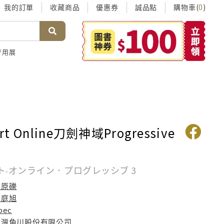
我的訂單
收藏商品
優惠券
誠品點
購物車(
)
0
考用展
Art Online刀劍神域Progressive
ト‧オンライン．プログレッシブ 3
川原礫
周庭旭
bec
台灣角川股份有限公司