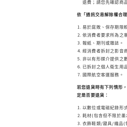
退費；請您先確認商
依「通訊交易解除權合
易於腐敗、保存期限較
依消費者要求所為之客
報紙、期刊或雜誌。
經消費者拆封之影音
非以有形媒介提供之數
已拆封之個人衛生用品
國際航空客運服務。
若您退貨時有下列情形，
定是否要退貨：
以數位或電磁紀錄形式
耗材(包含但不限於墨
衣飾鞋類/寢具/織品