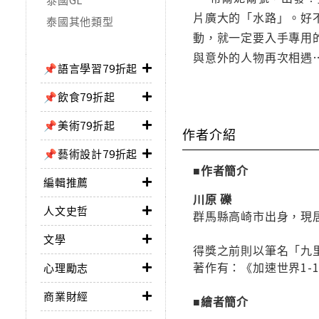
片廣大的「水路」。好
泰國其他類型
動，就一定要入手專用
與意外的人物再次相遇
📌語言學習79折起
📌飲食79折起
📌美術79折起
作者介紹
📌藝術設計79折起
■作者簡介
編輯推薦
川原 礫
人文史哲
群馬縣高崎市出身，現
文學
得獎之前則以筆名「九
著作有：《加速世界1-15》
心理勵志
商業財經
■繪者簡介