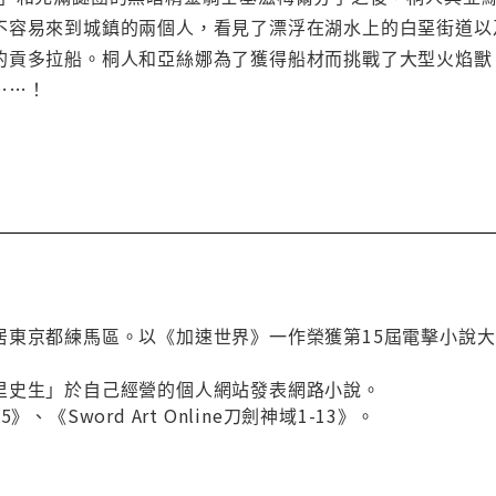
不容易來到城鎮的兩個人，看見了漂浮在湖水上的白堊街道以
的貢多拉船。桐人和亞絲娜為了獲得船材而挑戰了大型火焰獸
……！
居東京都練馬區。以《加速世界》一作榮獲第15屆電擊小說
里史生」於自己經營的個人網站發表網路小說。
、《Sword Art Online刀劍神域1-13》。