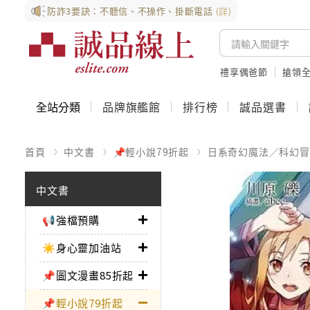
防詐3要訣：不聽信、不操作、掛斷電話
(詳)
禮享偶爸節
搶領全
全站分類
品牌旗艦館
排行榜
誠品選書
首頁
中文書
📌輕小說79折起
日系奇幻魔法／科幻冒
中文書
📢強檔預購
☀️身心靈加油站
📌圖文漫畫85折起
📌輕小說79折起