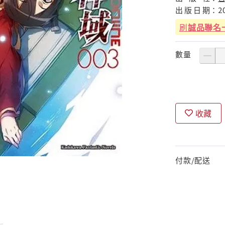
出
版
日
期：
2
刷
誠品聯名
數量
收藏
付款/配送