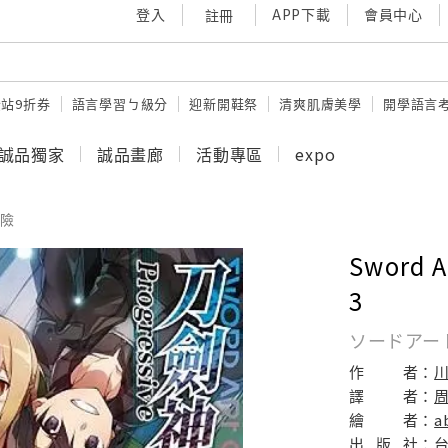
登入
APP下載
會員中心
註冊
站9折券
語言學習ㄅ級分
迎新開鞋祭
清爽肌膚美學
開學語言
誠品獨家
誠品畫廊
活動專區
expo
險
Sword 
3
ソードアー
作
者：
譯
者：
繪
者：
a
出
版
社：