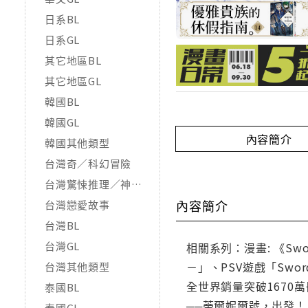
日系BL
日系GL
其它地區BL
其它地區GL
韓國BL
韓國GL
內容簡介
韓國其他類型
台灣奇／科幻冒險
台灣驚悚推理／神怪靈異
內容簡介
台灣戀愛故事
台灣BL
台灣GL
相關系列：漫畫: 《Swor
－」、PSV遊戲「Swo
台灣其他類型
全世界銷量突破167
泰國BL
──蒂爾妮爾號，出發
泰國GL