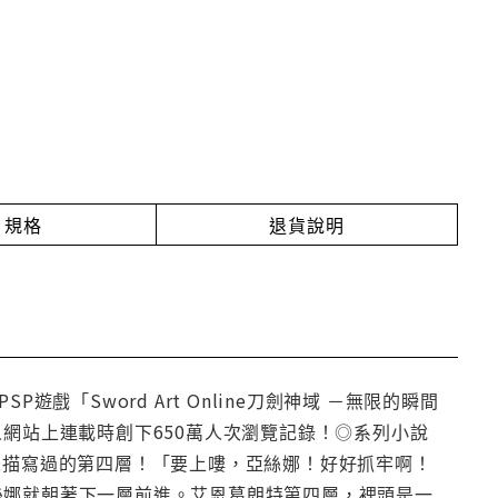
規格
退貨說明
SP遊戲「Sword Art Online刀劍神域 －無限的瞬間
◎在個人網站上連載時創下650萬人次瀏覽記錄！◎系列小說
未描寫過的第四層！「要上嘍，亞絲娜！好好抓牢啊！
絲娜就朝著下一層前進。艾恩葛朗特第四層，裡頭是一