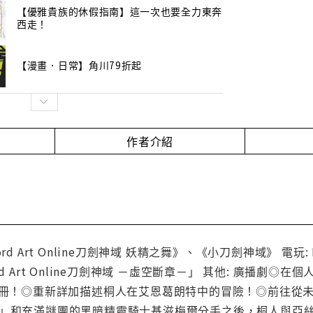
【優雅貴族的休假指南】這一次也要全力東奔
西走！
【漫畫．日常】角川79折起
作者介紹
d Art Online刀劍神域 妖精之舞》、《小刀劍神域》 電玩: P
rd Art Online刀劍神域 －虛空斷章－」 其他: 廣播劇
0萬冊！◎重新詳加描述桐人在艾恩葛朗特中的冒險！◎前往從
！」和充滿謎團的黑暗精靈騎士基滋梅爾分手之後，桐人與亞