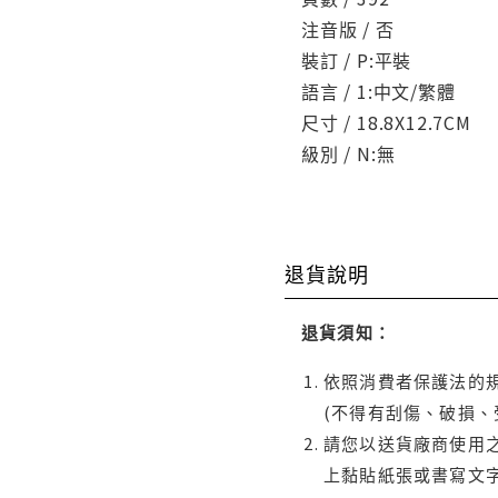
注音版 / 否
裝訂 / P:平裝
語言 / 1:中文/繁體
尺寸 / 18.8X12.7CM
級別 / N:無
退貨說明
退貨須知：
依照消費者保護法的規
(不得有刮傷、破損、
請您以送貨廠商使用
上黏貼紙張或書寫文