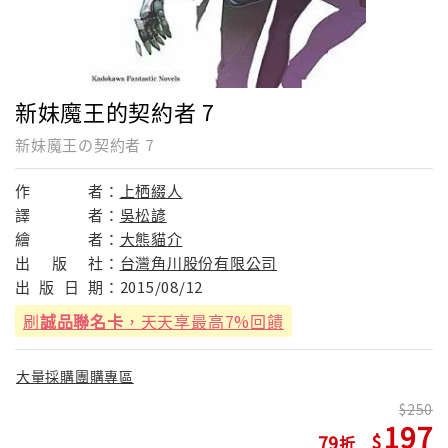
新妹魔王的契約者 7
新妹魔王の契約者 7
作
者：
上栖綴人
譯
者：
吳松諺
繪
者：
大熊貓介
出
版
社：
台灣角川股份有限公司
出
版
日
期：
2015/08/12
刷
誠品聯名卡
，天天享最高7%回饋
大量採購團購專區
250
197
79