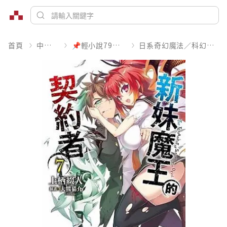
首頁
中文書
📌輕小說79折起
日系奇幻魔法／科幻冒險