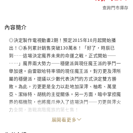
查詢門市庫存
內容簡介
◎決定製作電視動畫2期！預定2015年10月起開始播
出！◎系列累計銷售突破130萬本！「好了，時辰已
到……這場決定魔界未來的命運之戰，正式開始——
……」魔界兩大勢力——穩健派與現任魔王派的爭鬥一
舉加速。由雷歐哈特率領的現任魔王派，對刃更及澪所
屬的穩健派，提議以少數代表決鬥的方式決定雙方勝
敗。為此，刃更更是全力以赴地加深澪、柚希、萬里
亞、潔絲特、胡桃的主從關係。另一方面，暗中掌控魔
界的樞機院，也將魔爪伸入了這場決鬥——刃更與澪火
力全開，激戰高階魔族的第七集！
展開看更多