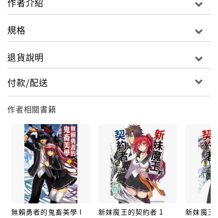
作者介紹
規格
退貨說明
付款/配送
作者相關書籍
無賴勇者的鬼畜美學 I
新妹魔王的契約者 1
新妹魔王