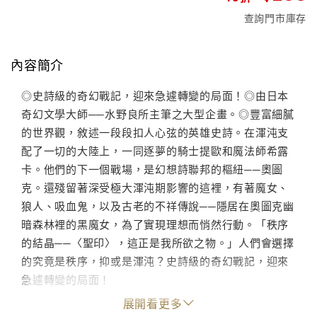
查詢門市庫存
內容簡介
◎史詩級的奇幻戰記，迎來急遽轉變的局面！◎由日本
奇幻文學大師──水野良所主筆之大型企畫。◎豐富細膩
的世界觀，敘述一段段扣人心弦的英雄史詩。在渾沌支
配了一切的大陸上，一同逐夢的騎士提歐和魔法師希露
卡。他們的下一個戰場，是幻想詩聯邦的樞紐──奧圖
克。還殘留著深受極大渾沌期影響的這裡，有著魔女、
狼人、吸血鬼，以及古老的不祥傳說──隱居在奧圖克幽
暗森林裡的黑魔女，為了實現理想而悄然行動。「秩序
的結晶──〈聖印〉，這正是我所欲之物。」人們會選擇
的究竟是秩序，抑或是渾沌？史詩級的奇幻戰記，迎來
急遽轉變的局面！
展開看更多