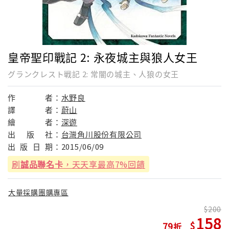
皇帝聖印戰記 2: 永夜城主與狼人女王
グランクレスト戦記 2: 常闇の城主、人狼の女王
作
者：
水野良
譯
者：
蔚山
繪
者：
深遊
出
版
社：
台灣角川股份有限公司
出
版
日
期：
2015/06/09
刷
誠品聯名卡
，天天享最高7%回饋
大量採購團購專區
200
158
79