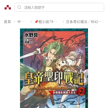
首頁
中文書
📌輕小說79折起
日系奇幻魔法／科幻冒險