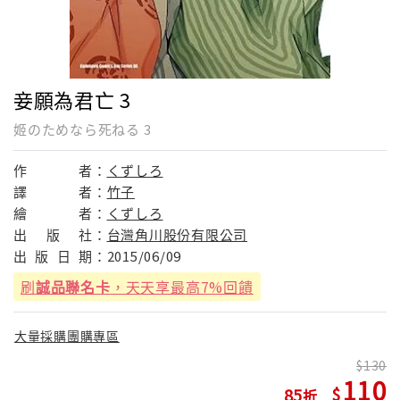
妾願為君亡 3
姬のためなら死ねる 3
作
者：
くずしろ
譯
者：
竹子
繪
者：
くずしろ
出
版
社：
台灣角川股份有限公司
出
版
日
期：
2015/06/09
刷
誠品聯名卡
，天天享最高7%回饋
大量採購團購專區
130
110
85