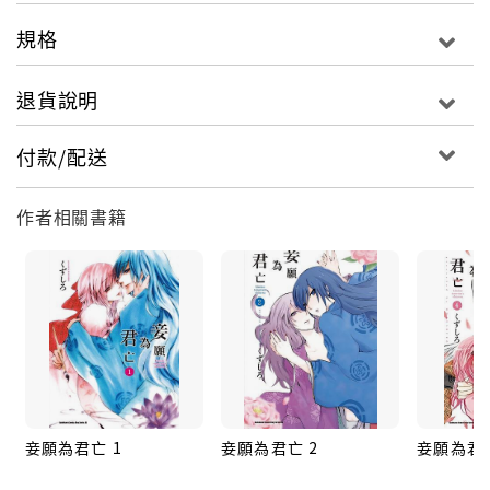
規格
退貨說明
付款/配送
作者相關書籍
妾願為君亡 1
妾願為君亡 2
妾願為君亡