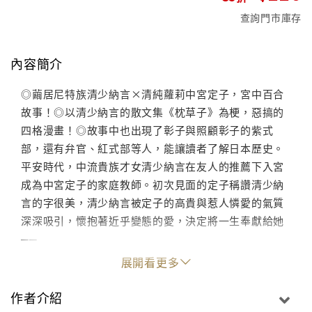
查詢門市庫存
內容簡介
◎繭居尼特族清少納言×清純蘿莉中宮定子，宮中百合
故事！◎以清少納言的散文集《枕草子》為梗，惡搞的
四格漫畫！◎故事中也出現了彰子與照顧彰子的紫式
部，還有弁官、紅式部等人，能讓讀者了解日本歷史。
平安時代，中流貴族才女清少納言在友人的推薦下入宮
成為中宮定子的家庭教師。初次見面的定子稱讚清少納
言的字很美，清少納言被定子的高貴與惹人憐愛的氣質
深深吸引，懷抱著近乎變態的愛，決定將一生奉獻給她
──
展開看更多
作者介紹