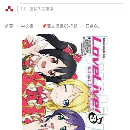
首頁
中文書
📌圖文漫畫85折起
日系GL