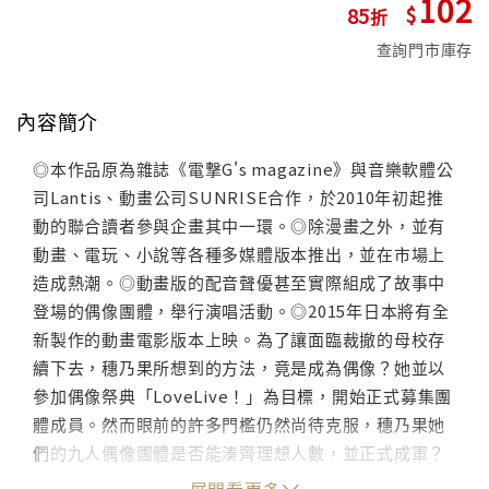
102
85
查詢門市庫存
內容簡介
◎本作品原為雜誌《電撃G's magazine》與音樂軟體公
司Lantis、動畫公司SUNRISE合作，於2010年初起推
動的聯合讀者參與企畫其中一環。◎除漫畫之外，並有
動畫、電玩、小說等各種多媒體版本推出，並在市場上
造成熱潮。◎動畫版的配音聲優甚至實際組成了故事中
登場的偶像團體，舉行演唱活動。◎2015年日本將有全
新製作的動畫電影版本上映。為了讓面臨裁撤的母校存
續下去，穗乃果所想到的方法，竟是成為偶像？她並以
參加偶像祭典「LoveLive！」為目標，開始正式募集團
體成員。然而眼前的許多門檻仍然尚待克服，穗乃果她
們的九人偶像團體是否能湊齊理想人數，並正式成軍？