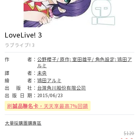
LoveLive! 3
ラブライブ! 3
作
者：
公野櫻子/ 原作; 室田雄平/ 角色設定; 鴇田ア
ルミ
譯
者：
未央
繪
者：
鴇田アルミ
出
版
社：
台灣角川股份有限公司
出
版
日
期：
2015/06/23
刷
誠品聯名卡
，天天享最高7%回饋
大量採購團購專區
120