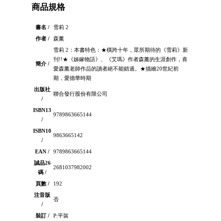
商品規格
書名 /
雪莉 2
作者 /
森薰
雪莉 2：本書特色：★橫跨十年，眾所期待的《雪莉》新
刊!!★《姊嫁物語》、《艾瑪》作者森薰的生涯創作，喜
簡介 /
愛森薰老師作品的讀者絕不能錯過。★描繪20世紀初
期，愛德華時期
出版社
聯合發行股份有限公司
/
ISBN13
9789863665144
/
ISBN10
9863665142
/
EAN /
9789863665144
誠品26
2681037982002
碼 /
頁數 /
192
注音版
否
/
裝訂 /
P:平裝