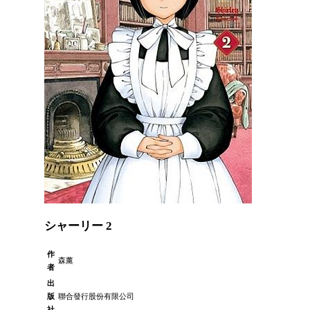
シャーリー 2
作
森薰
者
出
版
聯合發行股份有限公司
社