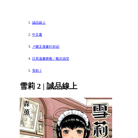
誠品線上
中文書
📌圖文漫畫85折起
日系溫馨療癒／勵志搞笑
雪莉 2
雪莉 2 | 誠品線上