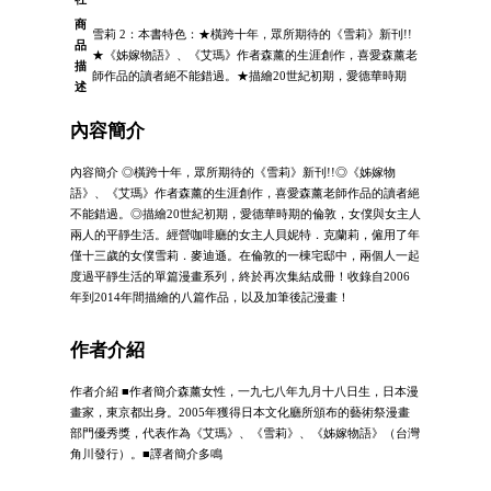
商
雪莉 2：本書特色：★橫跨十年，眾所期待的《雪莉》新刊!!
品
★《姊嫁物語》、《艾瑪》作者森薰的生涯創作，喜愛森薰老
描
師作品的讀者絕不能錯過。★描繪20世紀初期，愛德華時期
述
內容簡介
內容簡介 ◎橫跨十年，眾所期待的《雪莉》新刊!!◎《姊嫁物
語》、《艾瑪》作者森薰的生涯創作，喜愛森薰老師作品的讀者絕
不能錯過。◎描繪20世紀初期，愛德華時期的倫敦，女僕與女主人
兩人的平靜生活。經營咖啡廳的女主人貝妮特．克蘭莉，僱用了年
僅十三歲的女僕雪莉．麥迪遜。在倫敦的一棟宅邸中，兩個人一起
度過平靜生活的單篇漫畫系列，終於再次集結成冊！收錄自2006
年到2014年間描繪的八篇作品，以及加筆後記漫畫！
作者介紹
作者介紹 ■作者簡介森薰女性，一九七八年九月十八日生，日本漫
畫家，東京都出身。2005年獲得日本文化廳所頒布的藝術祭漫畫
部門優秀獎，代表作為《艾瑪》、《雪莉》、《姊嫁物語》（台灣
角川發行）。■譯者簡介多鳴