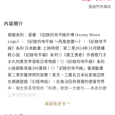
查詢門市庫存
內容簡介
相關系列：漫畫: 《記錄的地平線外傳 Honey Moon
Logs》、《記錄的地平線 ～西風旅團～》、《記錄地平
線》系列 日本動畫: 上映時間：第二季2014年10月開播
輕小說: 《記錄地平線》系列◎《魔王勇者》作者橙乃ま
まれ的異世界冒險日常物語！◎《記錄的地平線》系列
小說銷售突破100萬冊！◎「記錄的地平線」電視動畫
第二季亦獲得熱烈迴響！某天，三萬名日本玩家被囚禁
在網路遊戲〈幻境神話〉。在無法回到現實的絕望世界
中，喵太班長發現的「料理」掀起一大變化──為各位獻
上美味的料理喵！
展開看更多