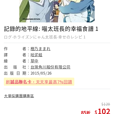
記錄的地平線: 喵太班長的幸福食譜 1
ログ‧ホライズンにゃん太班長‧幸せのレシピ 1
作
者：
橙乃ままれ
譯
者：
哈泥蛙
繪
者：
草中
出
版
社：
台灣角川股份有限公司
出
版
日
期：
2015/05/26
刷
誠品聯名卡
，天天享最高7%回饋
大量採購團購專區
120
102
85