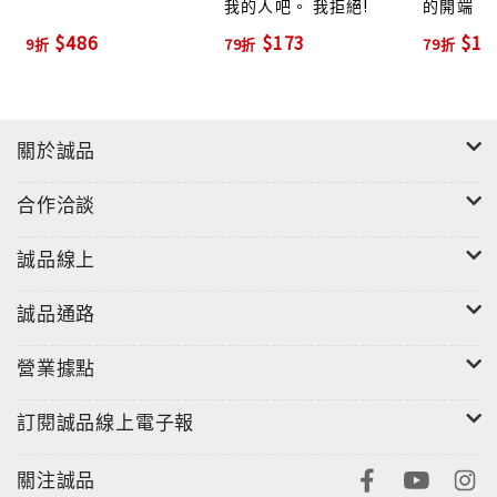
我的人吧。 我拒絕!
的開端
$486
$173
$17
9折
79折
79折
關於誠品
合作洽談
誠品線上
誠品通路
營業據點
訂閱誠品線上電子報
關注誠品