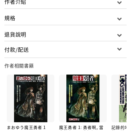
作者介紹
規格
退貨說明
付款/配送
作者相關書籍
まおゆう魔王勇者 1
魔王勇者 1: 勇者啊, 當
記錄的地平