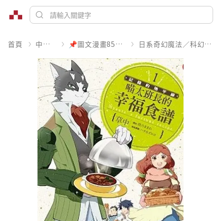
首頁
中文書
📌圖文漫畫85折起
日系奇幻魔法／科幻冒險