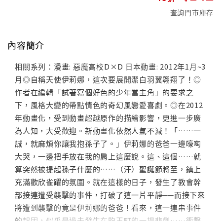
查詢門市庫存
內容簡介
相關系列：漫畫: 惡魔高校D×D 日本動畫: 2012年1月~3
月◎自稱天使伊莉娜，這次要展開潔白羽翼翱翔了！◎
作者在編輯「試著寫個好色的少年當主角」的要求之
下，風格大變的帶點情色的奇幻風戀愛喜劇。◎在2012
年動畫化，受到動畫超越原作的描繪影響，更進一步廣
為人知，大受歡迎。新動畫化依然人氣不減！「……一
誠，就麻煩你讓我抱孫子了。」伊莉娜的爸爸一邊嚎啕
大哭，一邊把手放在我的肩上這麼說。這、這個……就
算突然被提起孫子什麼的……（汗）聖誕節將至，鎮上
充滿歡欣雀躍的氛圍。就在這樣的日子，發生了教會幹
部接連遭受襲擊的事件，打破了這一片平靜──而接下來
將遭到襲擊的竟是伊莉娜的爸爸！看來，這一連串事件
的起因，似乎是過去發生在駒王町的一場悲劇……衝擊