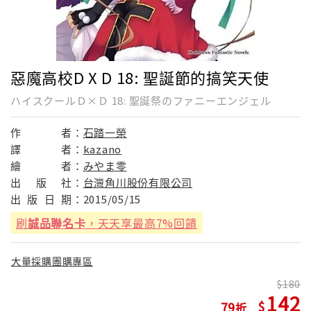
惡魔高校D X D 18: 聖誕節的搞笑天使
ハイスクールＤ×Ｄ 18: 聖誕祭のファニーエンジェル
作
者：
石踏一榮
譯
者：
kazano
繪
者：
みやま零
出
版
社：
台灣角川股份有限公司
出
版
日
期：
2015/05/15
刷
誠品聯名卡
，天天享最高7%回饋
大量採購團購專區
180
142
79