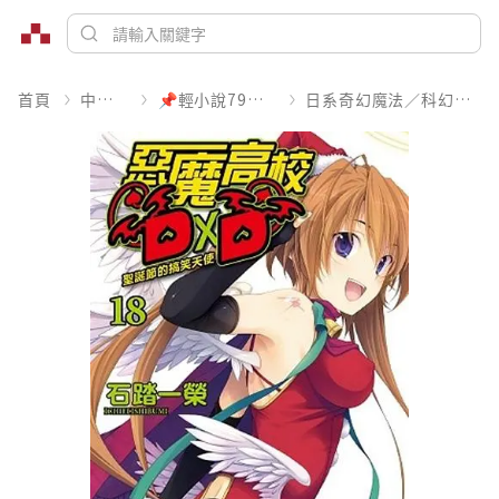
首頁
中文書
📌輕小說79折起
日系奇幻魔法／科幻冒險