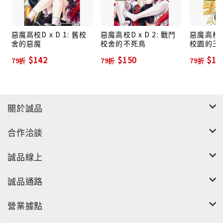
惡魔高校D x D 1: 舊校
惡魔高校D x D 2: 戰鬥
惡魔高校D 
舍的惡魔
校舍的不死鳥
校園的王
$142
$150
$15
79折
79折
79折
關於誠品
合作洽談
誠品線上
誠品通路
營業據點