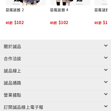
惡魔謎題 2
惡魔謎題 4
惡魔謎題 5
$102
$102
$10
85折
85折
85折
關於誠品
合作洽談
誠品線上
誠品通路
營業據點
訂閱誠品線上電子報