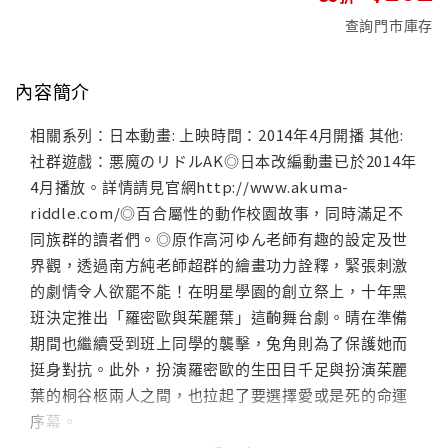
查詢門市庫存
內容簡介
相關系列：日本動畫: 上映時間：2014年4月開播 其他:
社群遊戲：悪魔のリドルAK◎日本改編動畫已於2014年
4月播放。詳情請見官網http://www.akuma-
riddle.com/◎百合屬性的動作校園故事，同時滿足不
同族群的讀者們。◎原作高河ゆん老師有趣的設定及世
界觀，透過南方純老師超群的繪畫功力詮釋，緊張刺激
的劇情令人欲罷不能！在明星學園的創立祭上，十年黑
班決定推出「羅密歐與茱麗葉」這齣舞台劇。晴在準備
期間也繼續受到班上同學的襲擊，兔角則為了保護她而
挺身對抗。此外，扮演羅密歐的生田目千足與扮演茱麗
葉的桐谷柩兩人之間，也拉起了要選擇愛或是死的命運
序幕。