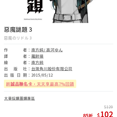
惡魔謎題 3
惡魔のリドル 3
作
者：
南方純/ 高河ゆん
譯
者：
羅尉揚
繪
者：
南方純
出
版
社：
台灣角川股份有限公司
出
版
日
期：
2015/05/12
刷
誠品聯名卡
，天天享最高7%回饋
大量採購團購專區
120
102
85