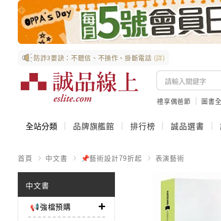
防詐3要訣：不聽信、不操作、掛斷電話
(詳)
禮享偶爸節
圖書全
全站分類
品牌旗艦館
排行榜
誠品選書
首頁
中文書
📌藝術設計79折起
表演藝術
中文書
📢強檔預購