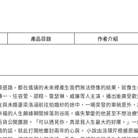
產品目錄
作者介紹
條道路，都在遙遠的未來裡產生我們無法想像的結果，就像生
傳一、任容萱、邵翔、雷瑟琳、威廉等人主演，播出後廣受歡
在與未婚妻梁洛涵前往拍婚紗的途中，一場突發的車禍意外，
幸福的人生顛峰瞬間掉落到谷底。痛失摯愛的他甚至不想治療
百貨公開露臉。「可以遇見你，真是我人生最大的好運。」一
過的話，就此打開他塵封兩年的心房。 小說由涂瑋芹根據原