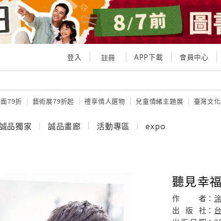
登入
APP下載
會員中心
註冊
面79折
藝術展79折起
禮享情人選物
兒童情緒主題展
臺灣文化
誠品獨家
誠品畫廊
活動專區
expo
聽見幸
作
者：
出
版
社：