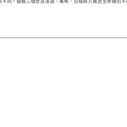
集不同。描繪三個女孩洛涵、禹希、亞緹與方展丞生命裡的不