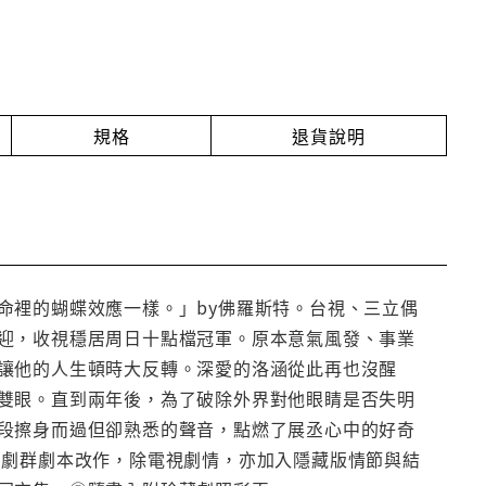
規格
退貨說明
命裡的蝴蝶效應一樣。」by佛羅斯特。台視、三立偶
迎，收視穩居周日十點檔冠軍。原本意氣風發、事業
讓他的人生頓時大反轉。深愛的洛涵從此再也沒醒
雙眼。直到兩年後，為了破除外界對他眼睛是否失明
段擦身而過但卻熟悉的聲音，點燃了展丞心中的好奇
編劇群劇本改作，除電視劇情，亦加入隱藏版情節與結