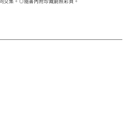
同交集。◎隨書內附珍藏劇照彩頁。