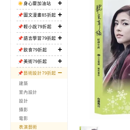
☀️身心靈加油站
📌圖文漫畫85折起
📌輕小說79折起
📌語言學習79折起
📌飲食79折起
📌美術79折起
📌藝術設計79折起
建築
室內設計
設計
攝影
電影
表演藝術