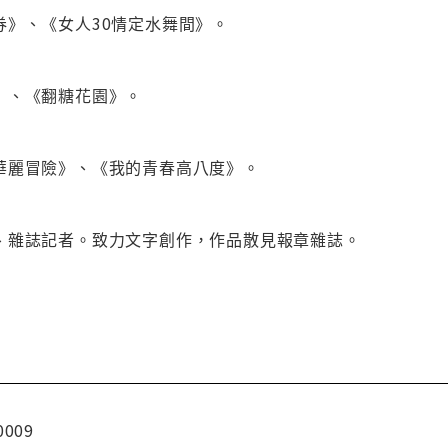
券》、《女人30情定水舞間》。
》、《翻糖花園》。
華麗冒險》、《我的青春高八度》。
、雜誌記者。致力文字創作，作品散見報章雜誌。
0009