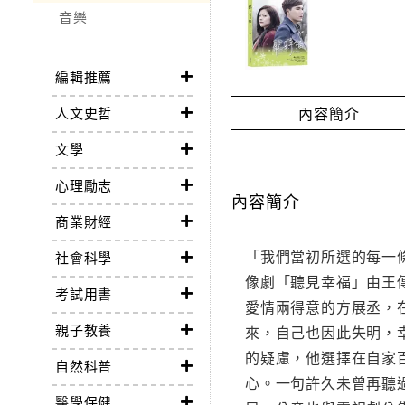
音樂
編輯推薦
內容簡介
人文史哲
文學
心理勵志
內容簡介
商業財經
「我們當初所選的每一
社會科學
像劇「聽見幸福」由王
考試用書
愛情兩得意的方展丞，
親子教養
來，自己也因此失明，
的疑慮，他選擇在自家
自然科普
心。一句許久未曾再聽
醫學保健