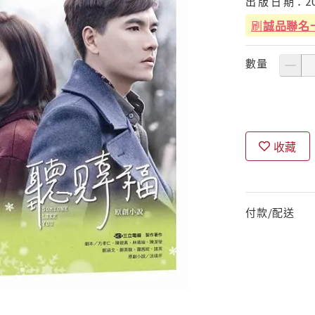
出
版
日
期：
2
刷
誠品聯名
數量
收藏
付款/配送