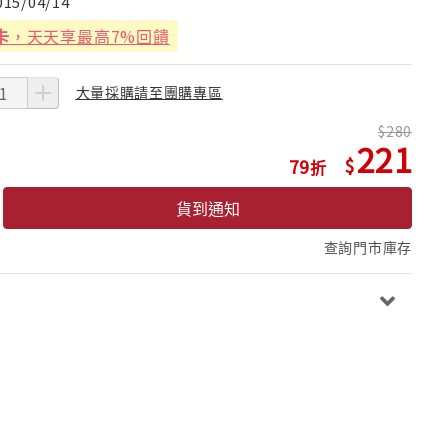
015/04/14
卡
，天天享最高7%回饋
大量採購請至團購專區
280
221
79
貨到通知
查詢門市庫存