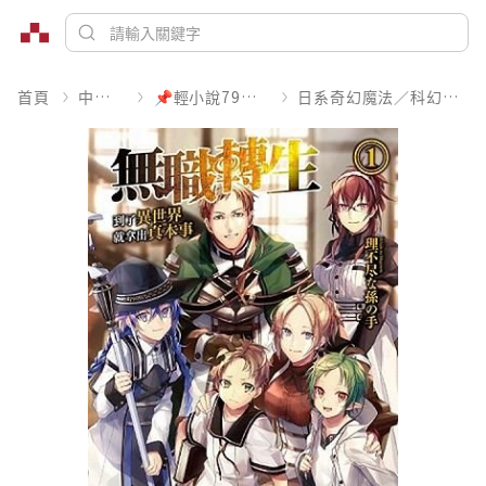
首頁
中文書
📌輕小說79折起
日系奇幻魔法／科幻冒險