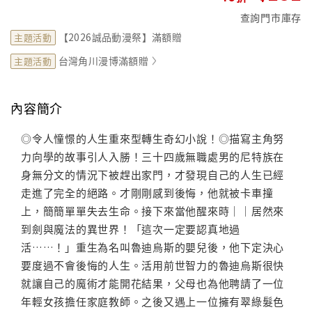
查詢門市庫存
【2026誠品動漫祭】滿額贈
主題活動
台灣角川漫博滿額贈
主題活動
內容簡介
◎令人憧憬的人生重來型轉生奇幻小說！◎描寫主角努
力向學的故事引人入勝！三十四歲無職處男的尼特族在
身無分文的情況下被趕出家門，才發現自己的人生已經
走進了完全的絕路。才剛剛感到後悔，他就被卡車撞
上，簡簡單單失去生命。接下來當他醒來時｜｜居然來
到劍與魔法的異世界！「這次一定要認真地過
活……！」重生為名叫魯迪烏斯的嬰兒後，他下定決心
要度過不會後悔的人生。活用前世智力的魯迪烏斯很快
就讓自己的魔術才能開花結果，父母也為他聘請了一位
年輕女孩擔任家庭教師。之後又遇上一位擁有翠綠髮色