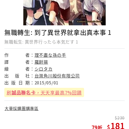
無職轉生: 到了異世界就拿出真本事 1
無職転生: 異世界行ったら本気だす 1
作
者：
理不盡な孫の手
譯
者：
羅尉揚
繪
者：
シロタカ
出
版
社：
台灣角川股份有限公司
出
版
日
期：
2015/05/01
刷
誠品聯名卡
，天天享最高7%回饋
大量採購團購專區
230
181
79