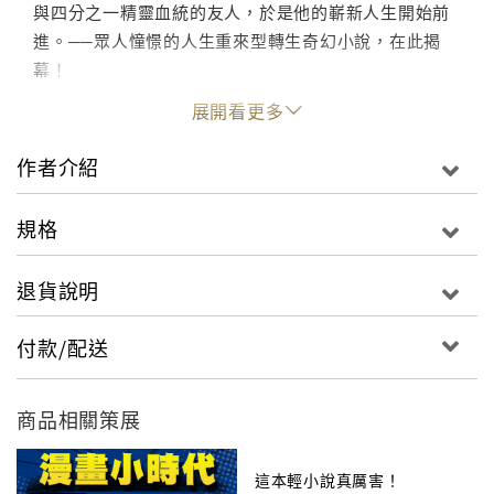
與四分之一精靈血統的友人，於是他的嶄新人生開始前
進。──眾人憧憬的人生重來型轉生奇幻小說，在此揭
幕！
展開看更多
【迷誠品編輯推薦】
作者介紹
標題｜回顧2023動畫推薦：10部必追動畫，總有一部能
規格
住進你心裡
撰文｜迷誠品內容中心
退貨說明
回頭看看今年自己手上的動畫清單，編輯精選了10部
2023動畫推薦，在這個充滿挑戰與紛擾的日常中，藉由
付款/配送
動畫的溫柔懷抱，讓2023年的自己更有動力向前行，迎
接明年度的到來。
商品相關策展
☞點此進入迷誠品閱讀文章
這本輕小說真厲害！