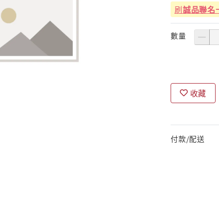
刷
誠品聯名
數量
收藏
付款/配送