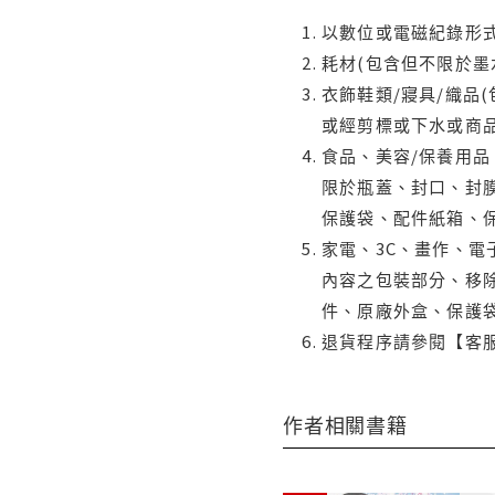
以數位或電磁紀錄形式
耗材(包含但不限於墨
衣飾鞋類/寢具/織品
或經剪標或下水或商
食品、美容/保養用
限於瓶蓋、封口、封膜
保護袋、配件紙箱、
家電、3C、畫作、
內容之包裝部分、移除
件、原廠外盒、保護
退貨程序請參閱【客
作者相關書籍