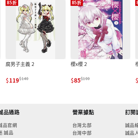
85折
85折
腐男子主義 2
櫻x櫻 2
140
100
119
85
誠品通路
營業據點
訂閱
誠品官網
台灣北部
誠品
迷
誠品
台灣中部
誠品