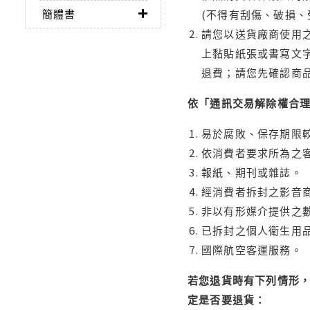
簡體書
(不得有刮傷、破損、
請您以送貨廠商使用
上黏貼紙張或書寫文
退費；請您先確認商
依「通訊交易解除權合
易於腐敗、保存期限較
依消費者要求所為之客
報紙、期刊或雜誌。
經消費者拆封之影音
非以有形媒介提供之數
已拆封之個人衛生用品
國際航空客運服務。
若您退貨時有下列情形，
定是否要退貨：