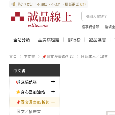
防詐3要訣：不聽信、不操作、掛斷電話
(詳)
禮享偶爸節
搶領全
全站分類
品牌旗艦館
排行榜
誠品選書
首頁
中文書
📌圖文漫畫85折起
日系成人／18禁
中文書
📢強檔預購
☀️身心靈加油站
📌圖文漫畫85折起
圖文／插畫書