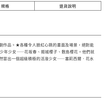
規格
退貨說明
劇作品。★各種令人臉紅心跳的畫面及場景，絕對能
歲少年少女——花坂春、姬城櫻子、敷島櫻花。他們就
然冒出一個超級積極的活潑少女——塞莉西爾．花水