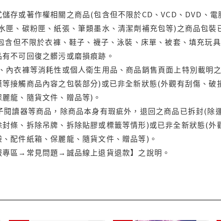
儲存或著作權相關之商品(包含但不限於CD、VCD、DVD、電
水匣、碳粉匣、紙張、筆類墨水、清潔劑補充包等)之商品包裝已
(包含但不限於衣褲、鞋子、襪子、泳裝、床單、被套、填充玩具
品有不可回復之髒污或磨損痕跡。
品、內衣褲等消耗性或個人衛生用品、商品銷售頁面上特別載明之
等接觸商品內容之包裝部分)或已非全新狀態(外觀有刮傷、破
保麗龍、隨貨文件、贈品等)。
電子閱讀器等商品，除商品本身有瑕疵外，退回之商品已拆封(除
封條、拆除吊牌、拆除貼膠或標籤等情形)或已非全新狀態(外
袋、配件紙箱、保麗龍、隨貨文件、贈品等)。
服專區→常見問題→誠品線上退貨退款】之說明。