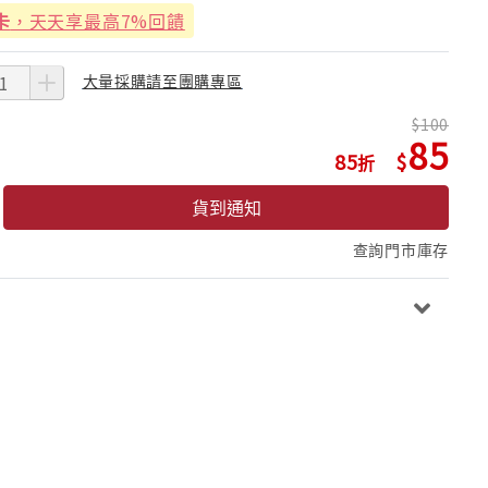
卡
，天天享最高7%回饋
大量採購請至團購專區
100
85
85
貨到通知
查詢門市庫存