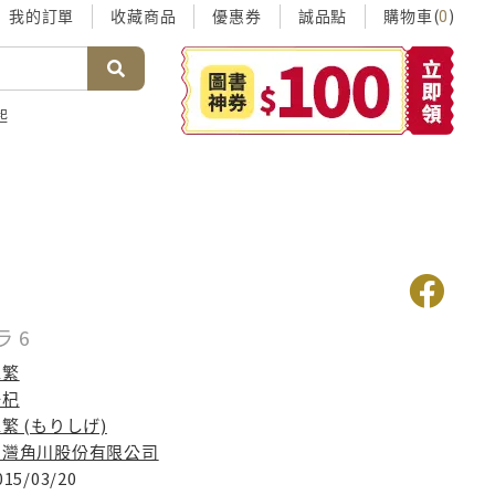
我的訂單
收藏商品
優惠券
誠品點
購物車(
)
0
起
 6
森繁
一杞
繁 (もりしげ)
台灣角川股份有限公司
015/03/20