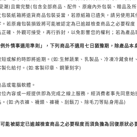
受潮)且需完整(包含全部商品、配件、原廠內外包裝、贈品及所
之包裝紙箱將退貨商品包裝妥當，若原紙箱已遺失，請另使用其
字。若原廠包裝損毀將可能被認定為已逾越檢查商品之必要程度，
品正確、外觀可接受，再行拆封，以免影響您的權利；若為產品
理例外情事適用準則」，下列商品不適用七日猶豫期，除產品本
短或解約時即將逾期。(如:生鮮蔬果、乳製品、冷凍冷藏食材、
製化給付。(如:客製印章、鋼筆刻字)
商品或電腦軟體。
位內容或一經提供即為完成之線上服務，經消費者事先同意始提
。(如:內衣褲、襪類、褲襪、刮鬍刀、除毛刀等貼身用品)
可能被認定已逾越檢查商品之必要程度而須負擔為回復原狀必要