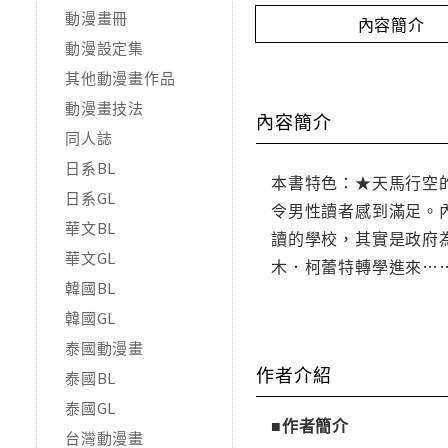
動漫畫冊
內容簡介
動漫設定集
其他動漫畫作品
動漫畫技法
內容簡介
同人誌
日系BL
本書特色：★天馬行空
日系GL
令男性讀者感到滿足。
華文BL
讀的學校，其實是政府
華文GL
木．柯蕾特轉學進來……
韓國BL
韓國GL
泰國動漫畫
作者介紹
泰國BL
泰國GL
■作者簡介
台灣動漫畫