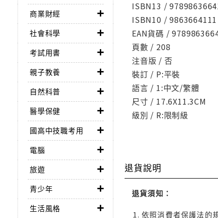
ISBN13 / 9789863664
商業財經
ISBN10 / 9863664111
EAN貨碼 / 978986366
社會科學
頁數 / 208
考試用書
注音版 / 否
親子教養
裝訂 / P:平裝
語言 / 1:中文/繁體
自然科普
尺寸 / 17.6X11.3CM
醫學保健
級別 / R:限制級
國高中技職考用
電腦
退貨說明
旅遊
青少年
退貨須知：
生活風格
依照消費者保護法的規