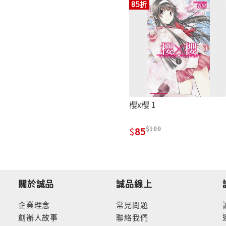
85折
櫻x櫻 1
100
85
關於誠品
誠品線上
企業理念
常見問題
創辦人故事
聯絡我們