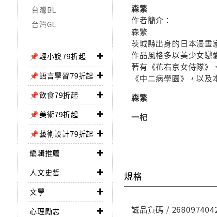
森繁
台灣BL
作者簡介：
台灣GL
森繁
茨城縣出身的日本漫畫
作品風格多以美少女戀
📌輕小說79折起
著有《花右京女侍隊》
📌語言學習79折起
《中二病學園》，以及
📌飲食79折起
森繁
📌美術79折起
一杞
📌藝術設計79折起
編輯推薦
人文史哲
規格
文學
誠品貨碼 / 268097404
心理勵志