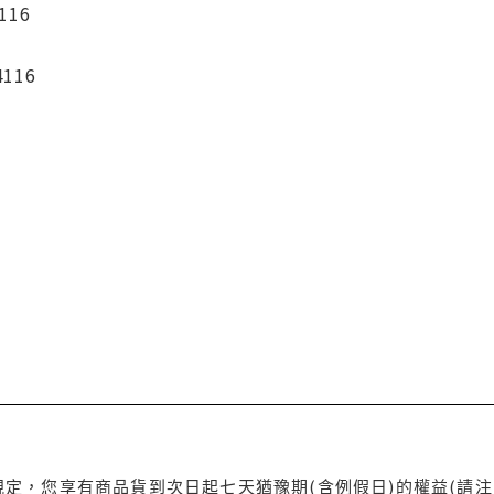
116
4116
定，您享有商品貨到次日起七天猶豫期(含例假日)的權益(請