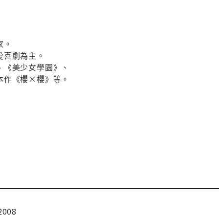
家。
愛喜劇為主。
、《美少女學園》、
本作《櫻×櫻》等。
2008