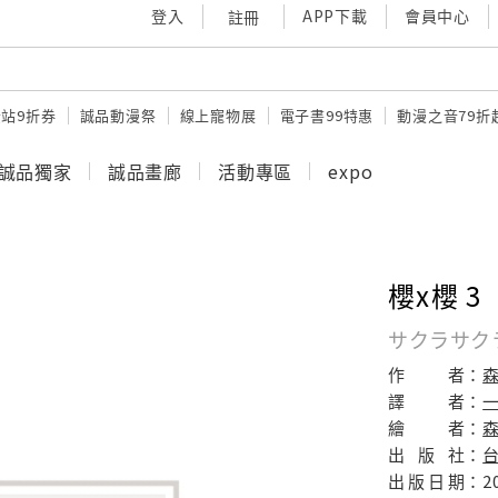
登入
APP下載
會員中心
註冊
站9折券
誠品動漫祭
線上寵物展
電子書99特惠
動漫之音79折
誠品獨家
誠品畫廊
活動專區
expo
櫻x櫻 3
サクラサクラ
作
者：
譯
者：
繪
者：
森
出
版
社：
出
版
日
期：
2