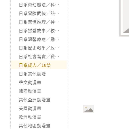
日系奇幻魔法／科幻冒險
日系冒險武俠／熱血運動
日系驚悚推理／神怪靈異
日系戀愛故事／校園青春
日系溫馨療癒／勵志搞笑
日系歷史戰爭／政治宗教
日系社會寫實／職場職人
日系成人／18禁
日系其他動漫
華文動漫畫
韓國動漫畫
其他亞洲動漫畫
美國動漫畫
歐洲動漫畫
其他地區動漫畫