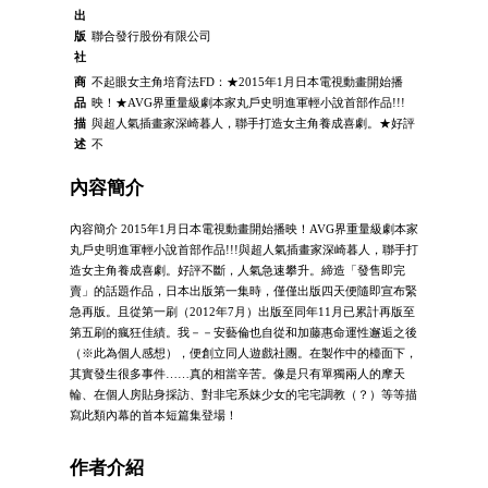
出
版
聯合發行股份有限公司
社
商
不起眼女主角培育法FD：★2015年1月日本電視動畫開始播
品
映！★AVG界重量級劇本家丸戶史明進軍輕小說首部作品!!!
描
與超人氣插畫家深崎暮人，聯手打造女主角養成喜劇。★好評
述
不
內容簡介
內容簡介 2015年1月日本電視動畫開始播映！AVG界重量級劇本家
丸戶史明進軍輕小說首部作品!!!與超人氣插畫家深崎暮人，聯手打
造女主角養成喜劇。好評不斷，人氣急速攀升。締造「發售即完
賣」的話題作品，日本出版第一集時，僅僅出版四天便隨即宣布緊
急再版。且從第一刷（2012年7月）出版至同年11月已累計再版至
第五刷的瘋狂佳績。我－－安藝倫也自從和加藤惠命運性邂逅之後
（※此為個人感想），便創立同人遊戲社團。在製作中的檯面下，
其實發生很多事件……真的相當辛苦。像是只有單獨兩人的摩天
輪、在個人房貼身採訪、對非宅系妹少女的宅宅調教（？）等等描
寫此類內幕的首本短篇集登場！
作者介紹