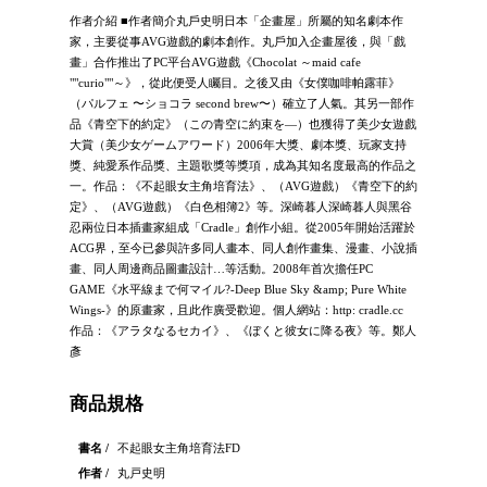
作者介紹 ■作者簡介丸戶史明日本「企畫屋」所屬的知名劇本作
家，主要從事AVG遊戲的劇本創作。丸戶加入企畫屋後，與「戲
畫」合作推出了PC平台AVG遊戲《Chocolat ～maid cafe
""curio""～》，從此便受人矚目。之後又由《女僕咖啡帕露菲》
（パルフェ 〜ショコラ second brew〜）確立了人氣。其另一部作
品《青空下的約定》（この青空に約束を―）也獲得了美少女遊戲
大賞（美少女ゲームアワード）2006年大獎、劇本獎、玩家支持
獎、純愛系作品獎、主題歌獎等獎項，成為其知名度最高的作品之
一。作品：《不起眼女主角培育法》、（AVG遊戲）《青空下的約
定》、（AVG遊戲）《白色相簿2》等。深崎暮人深崎暮人與黑谷
忍兩位日本插畫家組成「Cradle」創作小組。從2005年開始活躍於
ACG界，至今已參與許多同人畫本、同人創作畫集、漫畫、小說插
畫、同人周邊商品圖畫設計…等活動。2008年首次擔任PC
GAME《水平線まで何マイル?-Deep Blue Sky &amp; Pure White
Wings-》的原畫家，且此作廣受歡迎。個人網站：http: cradle.cc
作品：《アラタなるセカイ》、《ぼくと彼女に降る夜》等。鄭人
彥
商品規格
書名 /
不起眼女主角培育法FD
作者 /
丸戸史明