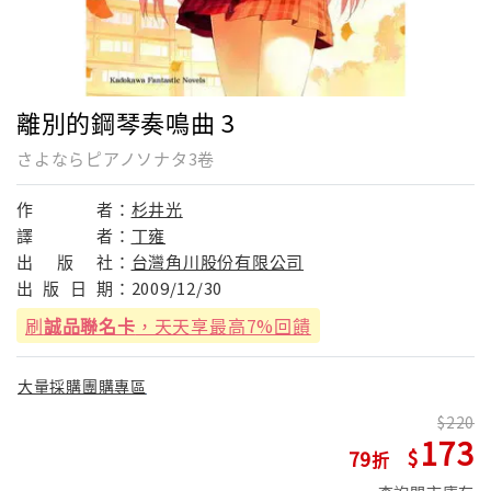
離別的鋼琴奏鳴曲 3
さよならピアノソナタ3卷
作
者：
杉井光
譯
者：
丁雍
出
版
社：
台灣角川股份有限公司
出
版
日
期：
2009/12/30
刷
誠品聯名卡
，天天享最高7%回饋
大量採購團購專區
220
173
79