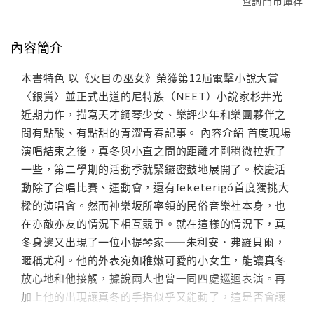
查詢門市庫存
內容簡介
本書特色 以《火目の巫女》榮獲第12屆電擊小說大賞
〈銀賞〉並正式出道的尼特族（NEET）小說家杉井光
近期力作，描寫天才鋼琴少女、樂評少年和樂團夥伴之
間有點酸、有點甜的青澀青春記事。 內容介紹 首度現場
演唱結束之後，真冬與小直之間的距離才剛稍微拉近了
一些，第二學期的活動季就緊鑼密鼓地展開了。校慶活
動除了合唱比賽、運動會，還有feketerigó首度獨挑大
樑的演唱會。然而神樂坂所率領的民俗音樂社本身，也
在亦敵亦友的情況下相互競爭。就在這樣的情況下，真
冬身邊又出現了一位小提琴家——朱利安．弗羅貝爾，
暱稱尤利。他的外表宛如稚嫩可愛的小女生，能讓真冬
放心地和他接觸，據說兩人也曾一同四處巡迴表演。再
加上他的出現讓真冬的手指似乎又能動了，這是否會讓