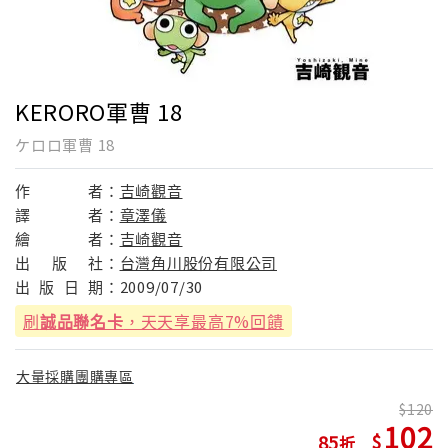
KERORO軍曹 18
ケロロ軍曹 18
作
者：
吉崎觀音
譯
者：
章澤儀
繪
者：
吉崎觀音
出
版
社：
台灣角川股份有限公司
出
版
日
期：
2009/07/30
刷
誠品聯名卡
，天天享最高7%回饋
大量採購團購專區
120
102
85