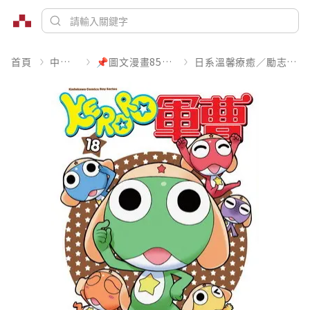
首頁
中文書
📌圖文漫畫85折起
日系溫馨療癒／勵志搞笑