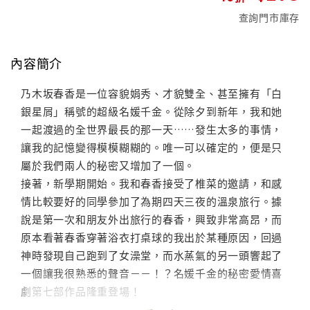
查詢門市庫存
內容簡介
乃木坂春香是一位容貌娟秀、才貌雙全、甚至擁有「白
銀星屑」稱號的超級名媛千金。從除夕到新年，我和她
一起渡過的全世界最長的那一天……發生太多的事情，
讓我的記憶變得模模糊糊的。唯一可以確定的，便是只
屬於我們兩人的秘密又增加了一個。
接著，新學期開始。我和春香接受了椎菜的邀請，和感
情比較要好的同學參加了為期四天三夜的溫泉旅行。據
說是第一次和朋友外出旅行的春香，興致非常高昂，而
原本看著春香穿著浴衣打桌球的我出於某種原因，回過
神時發現自己跑到了女澡堂，而水蒸氣的另一頭響起了
一個讓我很熟悉的聲音－－！？名媛千金的秘密愛情喜
劇第七部作品隆重登場！