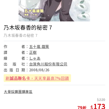
乃木坂春香的秘密 7
乃木坂春香の秘密 7
作
者：
五十嵐 雄策
譯
者：
正樹
繪
者：
しゃあ
出
版
社：
台灣角川股份有限公司
出
版
日
期：
2008/08/26
刷
誠品聯名卡
，天天享最高7%回饋
大量採購團購專區
220
173
79