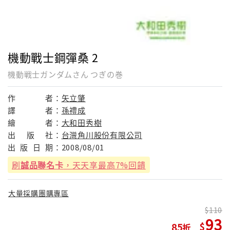
機動戰士鋼彈桑 2
機動戦士ガンダムさん つぎの巻
作
者：
矢立肇
譯
者：
孫禮成
繪
者：
大和田秀樹
出
版
社：
台灣角川股份有限公司
出
版
日
期：
2008/08/01
刷
誠品聯名卡
，天天享最高7%回饋
大量採購團購專區
110
93
85