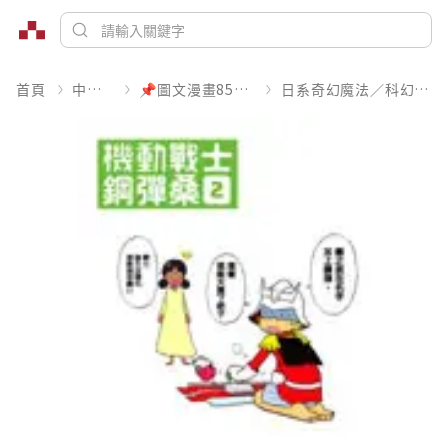
首頁
中文書
📌圖文漫畫85折起
日系奇幻魔法／科幻冒險