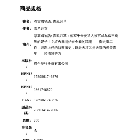
商品規格
書名 /
彩雲國物語: 青嵐月草
作者 /
雪乃紗衣
彩雲國物語: 青嵐月草：藍家千金要送入後宮成為國王劉
輝的妃子！？紅秀麗開始在全新的職場——御史臺工
簡介 /
作，與新上任的監察御史，既是天才又是天敵的俊美青
年——陸清雅努力
出版社
聯合發行股份有限公司
/
ISBN13
9789861746876
/
ISBN10
9861746870
/
EAN /
9789861746876
誠品26
2680341477006
碼 /
頁數 /
288
注音版
否
/