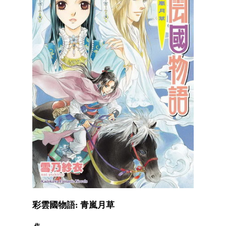
彩雲國物語: 青嵐月草
作