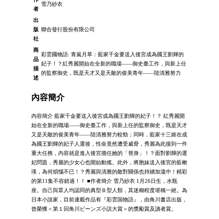
雪乃紗衣
者
出
版
聯合發行股份有限公司
社
商
彩雲國物語: 青嵐月草：藍家千金要送入後宮成為國王劉輝的
品
妃子！？紅秀麗開始在全新的職場——御史臺工作，與新上任
描
的監察御史，既是天才又是天敵的俊美青年——陸清雅努力
述
內容簡介
內容簡介 藍家千金要送入後宮成為國王劉輝的妃子！？ 紅秀麗開
始在全新的職場——御史臺工作，與新上任的監察御史，既是天才
又是天敵的俊美青年——陸清雅努力較勁；同時，藍家十三姬在成
為國王劉輝的妃子人選後，性命竟然遭受威脅，秀麗為此接到一件
重大任務，內容就是進入後宮擔任她的「替身」！？面對劉輝的選
妃問題，秀麗的少女心也開始動搖。此外，將胞妹送入後宮的藍楸
瑛，為何煩惱不已！？秀麗與清雅的敵對關係也持續加溫中！精彩
的第11集不容錯過！！ ■作者簡介 雪乃紗衣 1月26日生，水瓶
座。自己與眾人均認同的典型Ｂ型人類，其迷糊程度堪稱一絕。為
日本小說家，目前連載作品有『彩雲国物語』，由角川書店出版，
曾榮獲＜第１回角川ビーンズ小説大賞＞的獎勵賞及讀者賞。