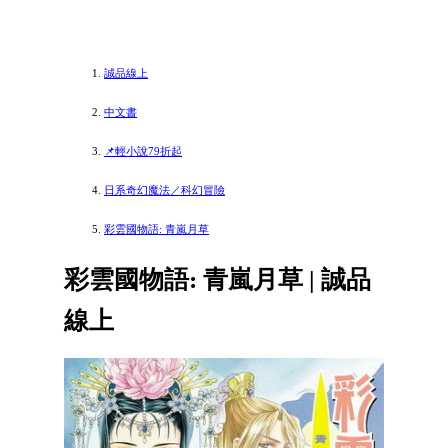
誠品線上
中文書
📌輕小說79折起
日系奇幻魔法／科幻冒險
彩雲國物語: 青嵐月草
彩雲國物語: 青嵐月草 | 誠品
線上