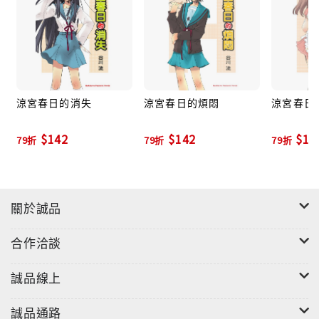
涼宮春日的消失
涼宮春日的煩悶
涼宮春日
$142
$142
$14
79折
79折
79折
關於誠品
合作洽談
誠品線上
誠品通路