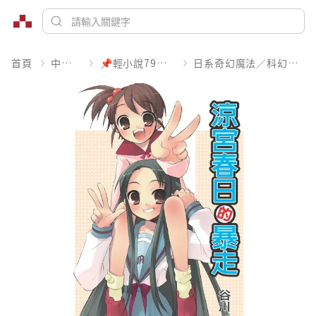
首頁
中文書
📌輕小說79折起
日系奇幻魔法／科幻冒險