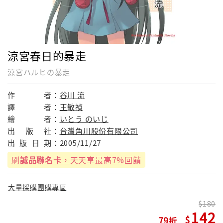
涼宮春日的暴走
涼宮ハルヒの暴走
作
者：
谷川 流
譯
者：
王敏禎
繪
者：
いとう のいじ
出
版
社：
台灣角川股份有限公司
出
版
日
期：
2005/11/27
刷
誠品聯名卡
，天天享最高7%回饋
大量採購團購專區
180
142
79