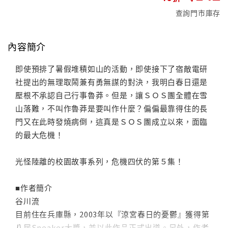
查詢門市庫存
內容簡介
即使預排了暑假堆積如山的活動，即使接下了宿敵電研
社提出的無理取鬧兼有勇無謀的對決，我明白春日還是
壓根不承認自己行事魯莽。但是，讓ＳＯＳ團全體在雪
山落難，不叫作魯莽是要叫作什麼？偏偏最靠得住的長
門又在此時發燒病倒，這真是ＳＯＳ團成立以來，面臨
的最大危機！
光怪陸離的校園故事系列，危機四伏的第５集！
■作者簡介
谷川流
目前住在兵庫縣，2003年以『涼宮春日的憂鬱』獲得第
八屆Sneaker大獎，並以此作品正式出道。另外，作者