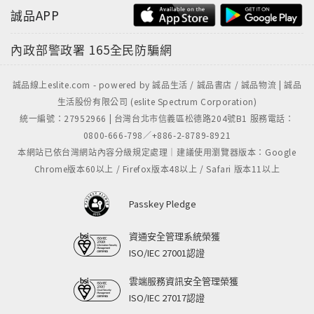
4 嘗試表達聲音（聽覺）速見P.36
誠品APP
5 觀察遊戲（視覺）速見P.38
6 洗澡時的遊戲 速見P.40
內政部警政署
165全民防騙網
7 搶帽子遊戲 速見P.42
8 虛擬傳接球 速見P.43
誠品線上eslite.com - powered by 誠品生活 / 誠品書店 / 誠品物流 | 誠品
9 腹式呼吸法 速見P.56
生活股份有限公司 (eslite Spectrum Corporation)
10 提升注意力的坐姿 速見P.66
統一編號：27952966 | 台灣台北市信義區松德路204號B1 服務電話：
11 軀幹遊戲 速見P.68
0800-666-798／+886-2-8789-8921
本網站已依台灣網站內容分級規定處理｜建議使用瀏覽器版本：Google
12自行實況轉播遊戲 速見P.69
Chrome版本60以上 / Firefox版本48以上 / Safari 版本11以上
13電影訓練 速見P.70
14想像色彩 速見P.80
Passkey Pledge
15從材料開始想像〈畫冊〉速見P.82
16 從材料開始想像〈照片〉速見P.83
資通安全管理系統榮獲
17默記訓練 速見P.84
ISO/IEC 27001認證
18擬人化遊戲 速見P.98
雲端服務資訊安全管理榮獲
19 面對對方發出洪亮聲音 速見P.99
ISO/IEC 27017認證
20正向思考遊戲 速見P.100