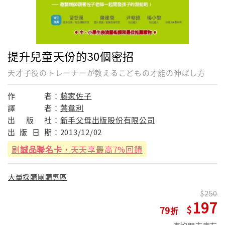
提升兒童天份的30個密招
天才子役のトレーナーが教えるこどもの才能の伸ばし方
作
者：
藤家佐子
譯
者：
葉韋利
出
版
社：
新手父母出版股份有限公司
出
版
日
期：
2013/12/02
刷
誠品聯名卡
，天天享最高7%回饋
大量採購團購專區
250
197
79