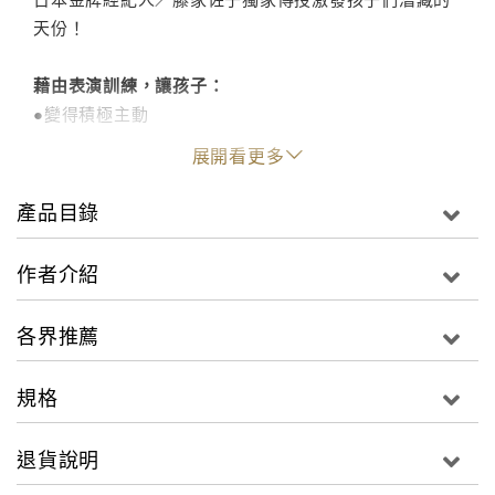
天份！
藉由表演訓練，讓孩子：
●變得積極主動
●國語成績變好了
展開看更多
● 注意力得以持續
●自然而然面帶笑容
產品目錄
●個性變得坦率
●敢在眾人面前發表意見
作者介紹
● 能發出洪亮的聲音
●比較會跟他人溝通
各界推薦
● 懂得腳踏實地努力
●學會客觀的面對自己
規格
爸媽、老師一齊挖掘孩子的天賦。
退貨說明
【佐子式訓練法培養的能力】
●溝通能力