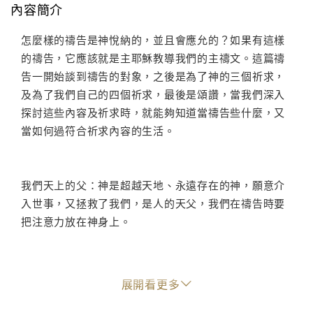
內容簡介
怎麼樣的禱告是神悅納的，並且會應允的？如果有這樣
的禱告，它應該就是主耶穌教導我們的主禱文。這篇禱
告一開始談到禱告的對象，之後是為了神的三個祈求，
及為了我們自己的四個祈求，最後是頌讚，當我們深入
探討這些內容及祈求時，就能夠知道當禱告些什麼，又
當如何過符合祈求內容的生活。
我們天上的父：神是超越天地、永遠存在的神，願意介
入世事，又拯救了我們，是人的天父，我們在禱告時要
把注意力放在神身上。
願人們都尊崇你的聖名：神的名在世上就代表神。在至
展開看更多
高偉大的神面前我們要自覺卑賤，只能懇切仰望神的恩
典。全然倚靠神的人才能全然順服神，我們在祈願時也