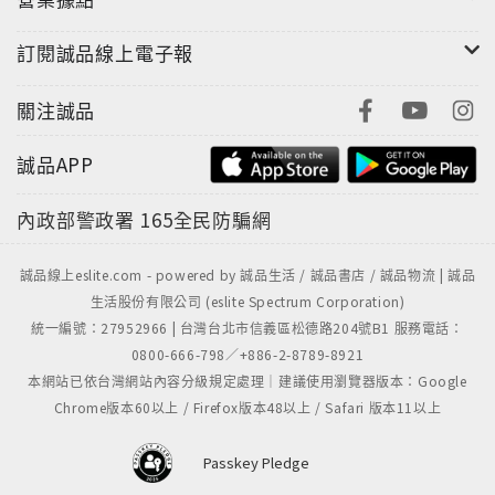
有引誘不一定會行惡，所以我們祈求神的恩典讓我們不
去行惡。
訂閱誠品線上電子報
關注誠品
因為國度、權柄、榮耀都是你的，直到永遠：讚美神的
國度必然來到，神的權柄必定掌權，神的榮耀必然充滿
誠品APP
遍地。
內政部警政署
165全民防騙網
誠品線上eslite.com - powered by 誠品生活 / 誠品書店 / 誠品物流 | 誠品
生活股份有限公司 (eslite Spectrum Corporation)
統一編號：27952966 | 台灣台北市信義區松德路204號B1 服務電話：
0800-666-798／+886-2-8789-8921
本網站已依台灣網站內容分級規定處理｜建議使用瀏覽器版本：Google
Chrome版本60以上 / Firefox版本48以上 / Safari 版本11以上
Passkey Pledge