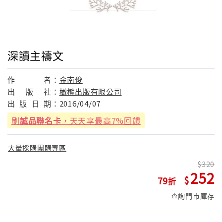
深讀主禱文
作
者：
金南俊
出
版
社：
橄欖出版有限公司
出
版
日
期：
2016/04/07
刷
誠品聯名卡
，天天享最高7%回饋
大量採購團購專區
320
252
79
查詢門市庫存