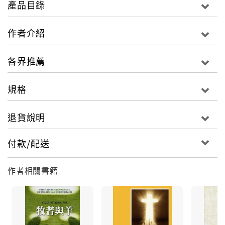
產品目錄
藉著順服的生活使神的聖名被人尊崇。
作者介紹
願你的國度降臨：神的國度雖已經來臨，但要在末日才
各界推薦
完全臨到。在這中間時期，我們在祈願時也在生活上接
受神的統治，並以傳福音擴張神的 國度。
規格
退貨說明
願你的旨意在地上成就，就像在天上成就一樣：神的旨
意成就在天上的樣式是沒有任何受造物的悖逆，只有人
付款/配送
完全的順服和愛。我們在祈願時也獻上自己，成為成就
神旨意的器皿。
作者相關書籍
求你今天賜給我們日用的飲食：神願意賜我們滿足的生
活條件，所以我們可以祈求神的供應。同時，我們也關
心缺乏的人。