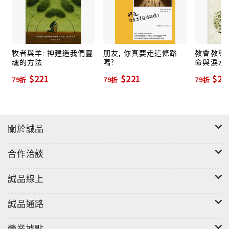
饒恕我們的罪：神的饒恕是永遠的饒恕，但在時間過程
中人仍犯罪，所以我們祈求神讓我們再次經驗到蒙饒恕
牧者與羊: 神建造我們靈
朋友, 你真要走這條路
教會教導的
魂的方法
嗎?
命與淚水
的喜悅。
$221
$221
$22
79折
79折
79折
就像我們饒恕了得罪我們的人：在恩典中由於神愛的澆
灌，使我們也有力量去饒恕人。
關於誠品
合作洽談
不要讓我們遇見誘惑：在完成天國使命的過程中，我們
會受到引誘與試探而不順服神。因此，我們祈求神在我
誠品線上
們遇見引誘時能提供保護。
誠品通路
救我們脫離兇惡：罪是心靈的傾向，罪的實踐就是惡。
營業據點