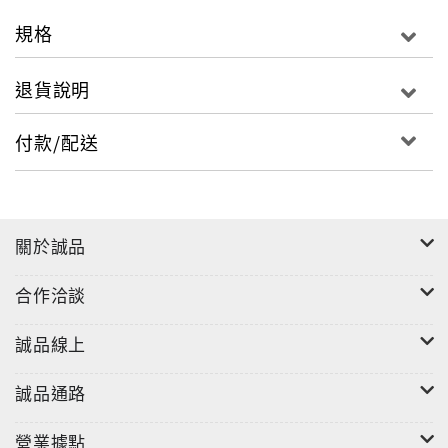
家，又是貴族世家，且貴為官夫人的口中，情況可就非
規格
同小可了！
退貨說明
是什麼樣的原因，會使得一位篤信回教的貴婦人，甘願
付款/配送
放棄祖傳的信仰，被列入遭國人鄙視的「米飯基督徒」
行列；且不顧家族龐大的排擠勢力，及回教激進份子的
恐怖攻擊，仍堅持基督信仰，勇敢地稱呼上帝為她的父
親？這是一個既激勵人心且引人入勝的真實故事，值得
關於誠品
您細讀再三。
合作洽談
誠品線上
■作者簡介
誠品通路
貝爾魁絲．西卡
營業據點