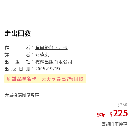
走出回教
作
者：
貝爾魁絲．西卡
譯
者：
河曉東
出
版
社：
橄欖出版有限公司
出
版
日
期：
2005/09/19
刷
誠品聯名卡
，天天享最高7%回饋
大量採購團購專區
250
225
9
查詢門市庫存