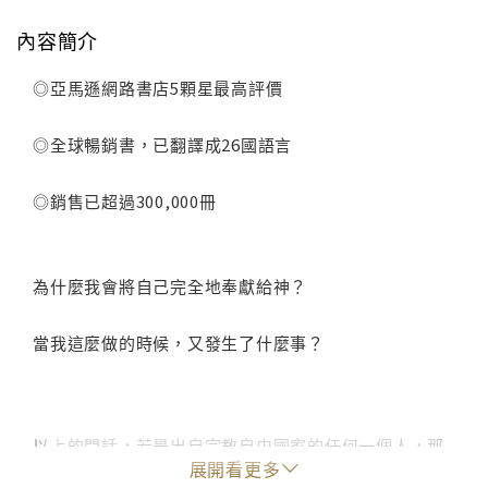
內容簡介
◎亞馬遜網路書店5顆星最高評價
◎全球暢銷書，已翻譯成26國語言
◎銷售已超過300,000冊
為什麼我會將自己完全地奉獻給神？
當我這麼做的時候，又發生了什麼事？
以上的問話，若是出自宗教自由國家的任何一個人，那
展開看更多
都不足為奇；但若是出自巴基斯坦這樣保守的回教國