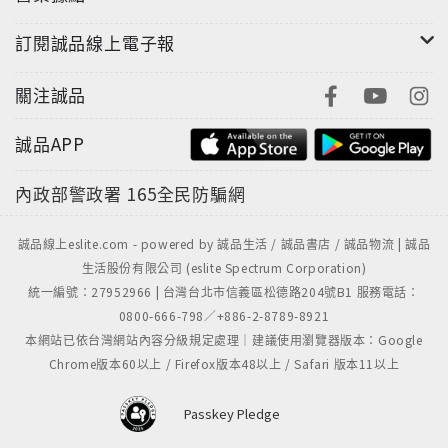
原是前巴基斯坦駐日大使哈立德之妻，在尊貴的外交官
訂閱誠品線上電子報
夫人之身分下，作者款待過各國的使節，遊歷過世界各
大城市，享受著最奢華的貴族生活。然而，就在感情生
關注誠品
變後，她獨自回到了故鄉巴基斯坦。然而，在她身上卻
發生了一件令人驚悚的經驗，以致於深深地影響了她的
誠品APP
後半生。本書便是這整件驚悚經驗的真實寫真。
內政部警政署
165全民防騙網
誠品線上eslite.com - powered by 誠品生活 / 誠品書店 / 誠品物流 | 誠品
■本書目錄
生活股份有限公司 (eslite Spectrum Corporation)
統一編號：27952966 | 台灣台北市信義區松德路204號B1 服務電話：
0800-666-798／+886-2-8789-8921
1 驚悚的經驗
本網站已依台灣網站內容分級規定處理｜建議使用瀏覽器版本：Google
Chrome版本60以上 / Firefox版本48以上 / Safari 版本11以上
2 奇異的書
Passkey Pledge
3 解不開的夢