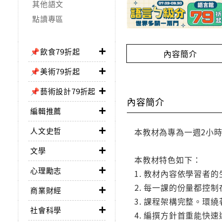
其他語文
點讀專區
📌飲食79折起
內容簡介
📌美術79折起
📌藝術設計79折起
內容簡介
編輯推薦
人文史哲
本教材為專為一週2小
文學
本教材特色如下：
心理勵志
1. 教材內容依學習者
2. 每一課的份量都控
商業財經
3. 課程架構完整。環
社會科學
4. 編撰方針首重能