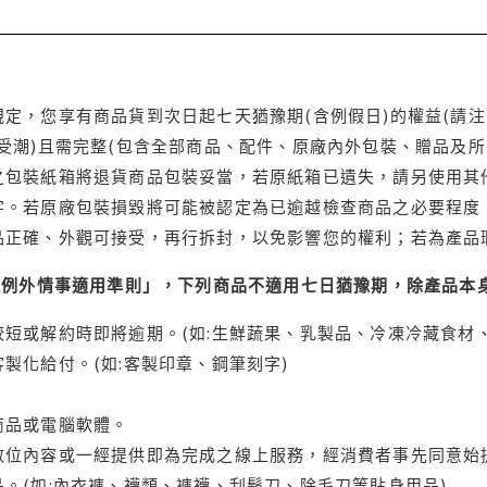
定，您享有商品貨到次日起七天猶豫期(含例假日)的權益(請
受潮)且需完整(包含全部商品、配件、原廠內外包裝、贈品及所
之包裝紙箱將退貨商品包裝妥當，若原紙箱已遺失，請另使用其
字。若原廠包裝損毀將可能被認定為已逾越檢查商品之必要程度，
品正確、外觀可接受，再行拆封，以免影響您的權利；若為產品
理例外情事適用準則」，下列商品不適用七日猶豫期，除產品本
短或解約時即將逾期。(如:生鮮蔬果、乳製品、冷凍冷藏食材、
製化給付。(如:客製印章、鋼筆刻字)
商品或電腦軟體。
位內容或一經提供即為完成之線上服務，經消費者事先同意始提
。(如:內衣褲、襪類、褲襪、刮鬍刀、除毛刀等貼身用品)