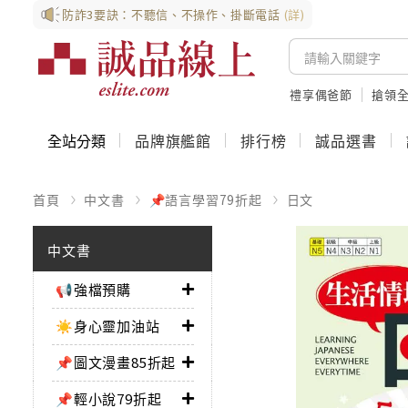
防詐3要訣：不聽信、不操作、掛斷電話
(詳)
禮享偶爸節
搶領全
全站分類
品牌旗艦館
排行榜
誠品選書
首頁
中文書
📌語言學習79折起
日文
中文書
📢強檔預購
☀️身心靈加油站
📌圖文漫畫85折起
📌輕小說79折起