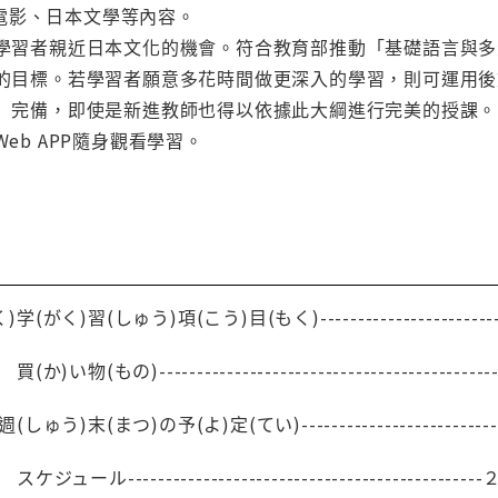
電影、日本文學等內容。
提供學習者親近日本文化的機會。符合教育部推動「基礎語言與
施教的目標。若學習者願意多花時間做更深入的學習，則可運用
綱」完備，即使是新進教師也得以依據此大綱進行完美的授課。
Web APP隨身觀看學習。
)習(しゅう)項(こう)目(もく)-------------------------------
い物(もの)---------------------------------------------
う)末(まつ)の予(よ)定(てい)------------------------------
ール----------------------------------------------