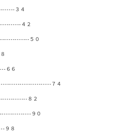
-------３４
---------４２
------------５０
５８
-----６６
------------------７４
------------８２
-------------９０
----９８