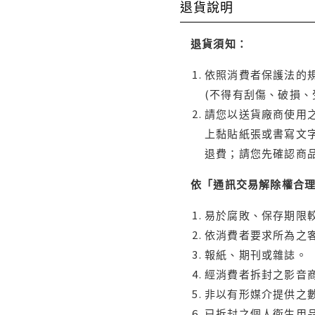
退貨說明
退貨須知：
依照消費者保護法的規
(不得有刮傷、破損、
請您以送貨廠商使用
上黏貼紙張或書寫文
退費；請您先確認商
依「通訊交易解除權合
易於腐敗、保存期限較
依消費者要求所為之客
報紙、期刊或雜誌。
經消費者拆封之影音
非以有形媒介提供之數
已拆封之個人衛生用品