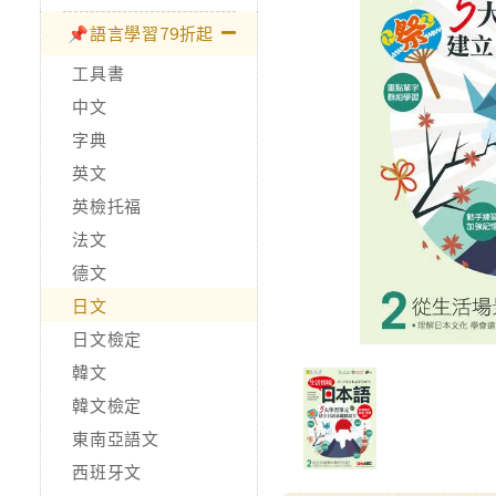
📌語言學習79折起
工具書
中文
字典
英文
英檢托福
法文
德文
日文
日文檢定
韓文
韓文檢定
東南亞語文
西班牙文