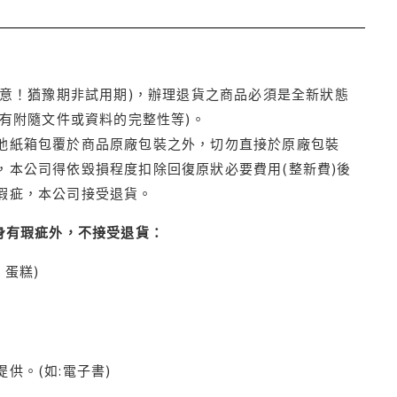
注意！猶豫期非試用期)，辦理退貨之商品必須是全新狀態
有附隨文件或資料的完整性等)。
他紙箱包覆於商品原廠包裝之外，切勿直接於原廠包裝
本公司得依毀損程度扣除回復原狀必要費用(整新費)後
瑕疵，本公司接受退貨。
身有瑕疵外，不接受退貨：
蛋糕)
供。(如:電子書)