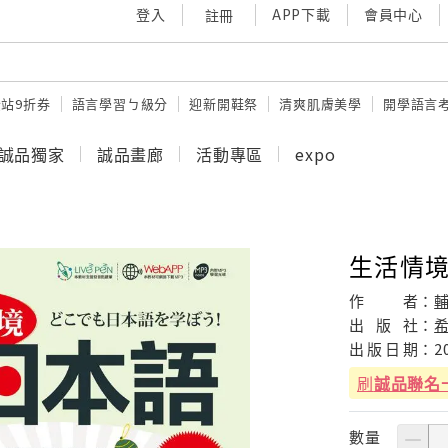
登入
APP下載
會員中心
註冊
站9折券
語言學習ㄅ級分
迎新開鞋祭
清爽肌膚美學
開學語言
誠品獨家
誠品畫廊
活動專區
expo
生活情境日
作
者：
出
版
社：
出
版
日
期：
2
刷
誠品聯名
數量