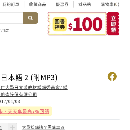
我的訂單
收藏商品
優惠券
誠品點
購物車(
)
0
考用展
本語 2 (附MP3)
輔仁大學日文系教材編輯委員會/ 編
希伯崙股份有限公司
017/01/03
卡
，天天享最高7%回饋
大量採購請至團購專區