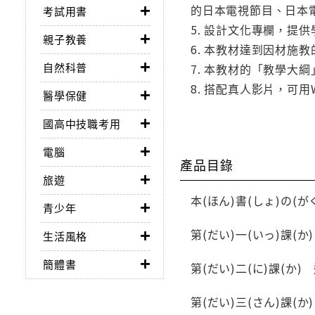
的日本電視節目、日本
考試用書
5. 設計文化專欄，
親子教養
6. 本教材達到因材
自然科普
7. 本教材的「教學大
8. 搭配真人影片，可用
醫學保健
國高中技職考用
電腦
產品目錄
旅遊
本(ほん)書(しょ)の(がく)学(がく
青少年
第(だい)一(いっ)課(か) 買(か)
生活風格
簡體書
第(だい)二(に)課(か) 週(しゅ
第(だい)三(さん)課(か) スケジュ