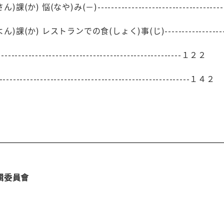
) 悩(なや)み(－)--------------------------------------
(か) レストランでの食(しょく)事(じ)----------------------
--------------------------------------------------１２２
---------------------------------------------------１４２
輯委員會