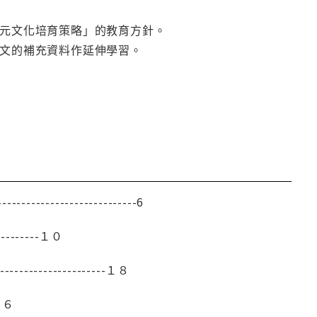
多元文化培育策略」的教育方針。
後文的補充資料作延伸學習。
---------------------6
--------１０
------------------１８
-２６