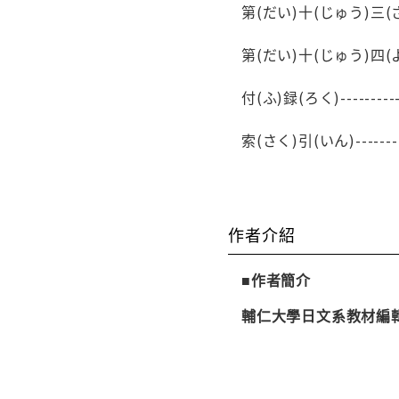
第(だい)十(じゅう)三(さん)課(か
第(だい)十(じゅう)四(よん)課
付(ふ)録(ろく)-------------
索(さく)引(いん)------------
作者介紹
■作者簡介
輔仁大學日文系教材編