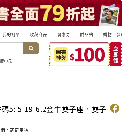
我的訂單
收藏商品
優惠券
誠品點
購物車(
)
0
慶中元
碼5: 5.19-6.2金牛雙子座、雙子
蓋瑞．寇奇奈德