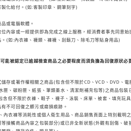
製化給付。(如:客製印章、鋼筆刻字)
商品或電腦軟體。
位內容或一經提供即為完成之線上服務，經消費者事先同意始提
。(如:內衣褲、襪類、褲襪、刮鬍刀、除毛刀等貼身用品)
可能被認定已逾越檢查商品之必要程度而須負擔為回復原狀必要
儲存或著作權相關之商品(包含但不限於CD、VCD、DVD、電
水匣、碳粉匣、紙張、筆類墨水、清潔劑補充包等)之商品包裝已
(包含但不限於衣褲、鞋子、襪子、泳裝、床單、被套、填充玩具
品有不可回復之髒污或磨損痕跡。
品、內衣褲等消耗性或個人衛生用品、商品銷售頁面上特別載明之
等接觸商品內容之包裝部分)或已非全新狀態(外觀有刮傷、破
保麗龍、隨貨文件、贈品等)。