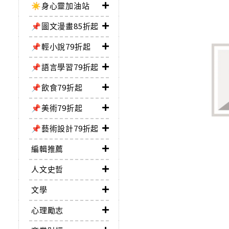
☀️身心靈加油站
📌圖文漫畫85折起
📌輕小說79折起
📌語言學習79折起
📌飲食79折起
📌美術79折起
📌藝術設計79折起
編輯推薦
人文史哲
文學
心理勵志