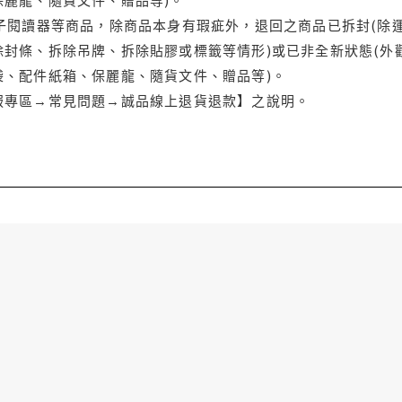
電子閱讀器等商品，除商品本身有瑕疵外，退回之商品已拆封(除
封條、拆除吊牌、拆除貼膠或標籤等情形)或已非全新狀態(外
袋、配件紙箱、保麗龍、隨貨文件、贈品等)。
服專區→常見問題→誠品線上退貨退款】之說明。