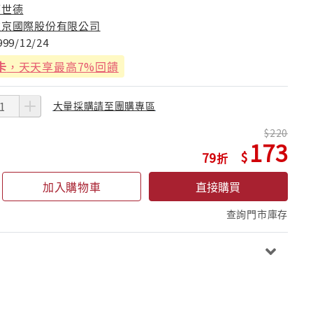
廖世德
維京國際股份有限公司
999/12/24
卡
，天天享最高7%回饋
大量採購請至團購專區
220
173
79
加入購物車
直接購買
查詢門市庫存