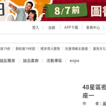
登入
APP下載
會員中心
註冊
面79折
藝術展79折起
禮享情人選物
兒童情緒主題展
臺灣文化
誠品獨家
誠品畫廊
活動專區
expo
48星區密
座一
作
者：