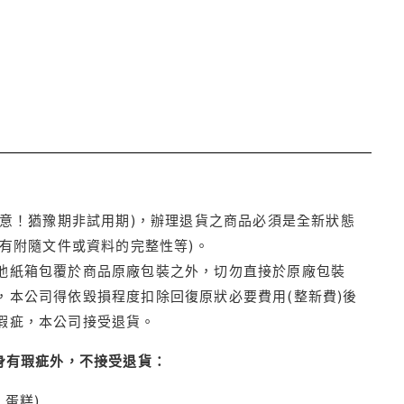
注意！猶豫期非試用期)，辦理退貨之商品必須是全新狀態
有附隨文件或資料的完整性等)。
他紙箱包覆於商品原廠包裝之外，切勿直接於原廠包裝
本公司得依毀損程度扣除回復原狀必要費用(整新費)後
瑕疵，本公司接受退貨。
身有瑕疵外，不接受退貨：
蛋糕)