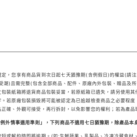
定，您享有商品貨到次日起七天猶豫期(含例假日)的權益(請
受潮)且需完整(包含全部商品、配件、原廠內外包裝、贈品及所
之包裝紙箱將退貨商品包裝妥當，若原紙箱已遺失，請另使用其
字。若原廠包裝損毀將可能被認定為已逾越檢查商品之必要程度，
品正確、外觀可接受，再行拆封，以免影響您的權利；若為產品
理例外情事適用準則」，下列商品不適用七日猶豫期，除產品本
短或解約時即將逾期。(如:生鮮蔬果、乳製品、冷凍冷藏食材、