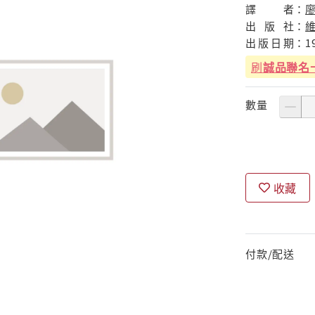
譯
者：
出
版
社：
出
版
日
期：
1
刷
誠品聯名
數量
收藏
付款/配送