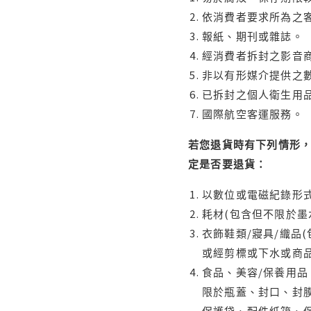
依消費者要求所為之客
報紙、期刊或雜誌。
經消費者拆封之影音
非以有形媒介提供之數
已拆封之個人衛生用品
國際航空客運服務。
若您退貨時有下列情形，
定是否要退貨：
以數位或電磁紀錄形式
耗材(包含但不限於墨
衣飾鞋類/寢具/織品
或經剪標或下水或商
食品、美容/保養用
限於瓶蓋、封口、封膜
保護袋、配件紙箱、