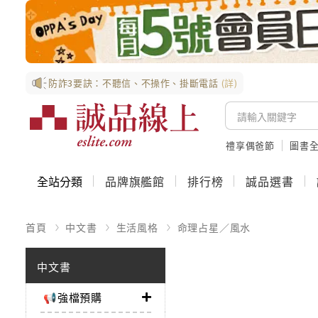
防詐3要訣：不聽信、不操作、掛斷電話
(詳)
禮享偶爸節
圖書全
全站分類
品牌旗艦館
排行榜
誠品選書
首頁
中文書
生活風格
命理占星／風水
中文書
📢強檔預購