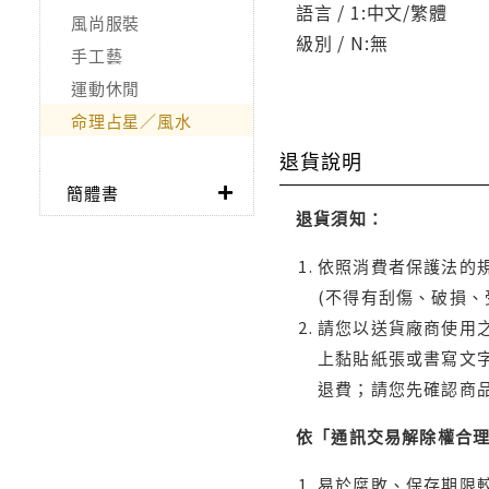
語言 / 1:中文/繁體
風尚服裝
級別 / N:無
手工藝
運動休閒
命理占星／風水
退貨說明
簡體書
退貨須知：
依照消費者保護法的規
(不得有刮傷、破損、
請您以送貨廠商使用
上黏貼紙張或書寫文
退費；請您先確認商
依「通訊交易解除權合
易於腐敗、保存期限較