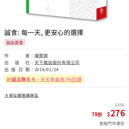
誠食: 每一天, 更安心的選擇
誠品選書
作
者：
陳慧婷
出
版
社：
天下雜誌股份有限公司
出
版
日
期：
2016/01/24
刷
誠品聯名卡
，天天享最高7%回饋
大量採購團購專區
350
276
79
查詢門市庫存