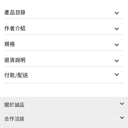
「從來沒有好事情，除非有人做了好事情。」 當我們重
新檢視人與人、人與土地的關係，驚恐的食安連環爆，
產品目錄
這才有了解答。
本書盛裝著15個大感動，69則「食食，在在」的小提
作者介紹
醒，22句擲地有聲的「誠食他說」
以及〈穀東俱樂部〉賴青松、〈直接跟農夫買〉買買
規格
氏、〈248農學市集〉楊儒門、
〈馬修嚴選〉王世煌、〈真食物〉白佩玉、〈種籽節氣
退貨說明
飲食研究室〉淦克萍，他們對「食」的選擇
付款/配送
書裡有一群人，把吃進去的東西看得很慎重，
即使這條路走得異常辛苦，但他們堅持、而且互助。
走過百年、留住新竹傳統純米粉的「永盛」；
「福義軒」經過Ｎ次失敗，終於做出好吃卻完全無添加
關於誠品
的胚芽餅；
務農二十年的菱角農，卻決定重頭學種有機；
合作洽談
還有里仁如何透過農產輔導、商品開發、食品檢驗和理
念的推廣，走出一條不一樣的通路。