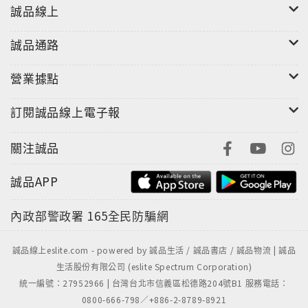
誠品線上
這些人的努力，讓台灣不是鬼島，而是有機會成為亞洲
的安全食物基地！
誠品通路
「利他，才是最大的自利。難的、沒人要做的，才正需
營業據點
要我們去做。」－－日常老法師
透過《誠食》，讓我們找回街頭巷尾的信任。
訂閱誠品線上電子報
關注誠品
誠品APP
內政部警政署
165全民防騙網
誠品線上eslite.com - powered by 誠品生活 / 誠品書店 / 誠品物流 | 誠品
生活股份有限公司 (eslite Spectrum Corporation)
統一編號：27952966 | 台灣台北市信義區松德路204號B1 服務電話：
0800-666-798／+886-2-8789-8921