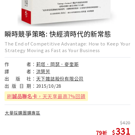
瞬時競爭策略: 快經濟時代的新常態
The End of Competitive Advantage: How to Keep Your
Strategy Moving as Fast as Your Business
作
者：
莉塔．岡瑟．麥奎斯
譯
者：
洪慧芳
出
版
社：
天下雜誌股份有限公司
出
版
日
期：
2015/10/28
刷
誠品聯名卡
，天天享最高7%回饋
大量採購團購專區
420
331
79