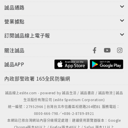
瞬時競爭優勢（Transient Competitive
誠品通路
Advantage）
營業據點
快經濟時代的致勝新關鍵！
訂閱誠品線上電子報
註：本書為2015年度金書獎得獎金書《動態競爭優勢時
代》增訂版，特別新增《天下雜誌》專訪麥奎斯的精采
關注誠品
對談。
誠品APP
◎行銷活動
內政部警政署
165全民防騙網
2015天下雜誌國際大師論壇│跨界變局的致勝策略：打
造瞬時競爭優勢
誠品線上eslite.com - powered by 誠品生活 / 誠品書店 / 誠品物流 | 誠品
日期：2015/12/15 (二) 9:00-12:00
生活股份有限公司 (eslite Spectrum Corporation)
地點：台北國際會議中心大會堂TICC (台北市信義路五
統一編號：27952966 | 台灣台北市信義區松德路204號B1 服務電話：
段一號)
0800-666-798／+886-2-8789-8921
立即報名：請上
本網站已依台灣網站內容分級規定處理｜建議使用瀏覽器版本：Google
http://topic.cw.com.tw/2015Mcgrath
Chrome版本60以上 / Firefox版本48以上 / Safari 版本11以上