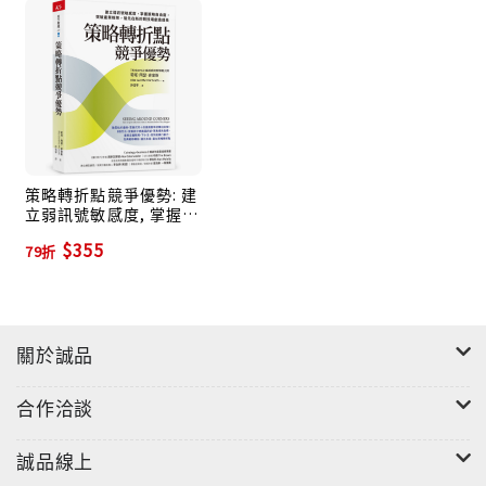
卓越成就獎，被《高速企業》選為全球最值得在
Twitter上關注的聰明的女性，連破壞式創新大師克里
斯汀生都承認是麥奎斯的粉絲。
麥奎斯在90年代就提出發現導向成長的概念，是掀起風
潮的精實創業哲學的基礎。
近年她的瞬時策略架構在快經濟時代中，更是受到各界
策略轉折點競爭優勢: 建
肯定。早在金融危機與行動網路普及之前，麥奎斯就疾
立弱訊號敏感度, 掌握策
呼要改變策略思維、因應環境鉅變。
略自由度, 突破產業框
$355
79折
架, 搶先在新的競技場創
造成長
要如何加速組織應變的能力？
本書是麥奎斯回應瞬間鉅變的快經濟時代的新策略腳
本。
關於誠品
她徹底分析跨行業成功和失敗的案例，從六大要素重新
架構競爭策略，包括持續再造、快速撤離衰退產業、調
合作洽談
配資源提升靈活度、培養創新力、新領導策略和發揮個
人技能。
誠品線上