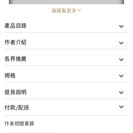
展開看更多
產品目錄
作者介紹
各界推薦
Thinkers 50卓越成就獎策略大師 莉塔．岡瑟．麥奎斯
（Rita Gunther McGrath）力作
規格
◎《strategy + business》雜誌年度最佳商業書
退貨說明
◎ 104年度金書獎
付款/配送
本書作者哥倫比亞大學商學院教授莉塔．岡瑟．麥奎斯
（Rita Gunther McGrath），是世界級Thinkers
作者相關書籍
50「最有影響力的管理思想家」，2013年更獲策略管理