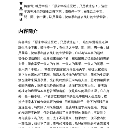
商
轉個彎, 就是幸福：「原來幸福這麼近，只是被遺忘！」這些
品
年游乾桂老師讓生活慢下來，懂得停一下，在生活之中望、
描
聞、問、切一番，駐足凝眸，便積累出許多美好的生活體驗，
述
內容簡介
內容簡介 「原來幸福這麼近，只是被遺忘！」 這些年游乾桂老師
讓生活慢下來，懂得停一下，在生活之中望、聞、問、切一番，駐
足凝眸，便積累出許多美好的生活體驗，它成為這本書的起點。
曾任心理治療師、生命線主任的作者，在放慢腳步後感受到孤獨的
力量，學會享受一個人的午後、一個人的風景、一個人的沉思、一
個人的「幸福」。 就在你我住家的角落生活美學，卻從沒被注意
過？從自家的屋頂花園、漂流木與植物的配置巧思，簡單的生活點
滴也能帶來滿足享受。慢行到終點的正向烏龜人生、思考價格與價
值間的關係，重新發現身邊的美好，進而打造常有人生。 作者游
乾桂老師透過這本書想告訴讀者的，便是這些簡單的道理，它在身
旁，是一種幸福。 作者游乾桂在簡單的生活中獲得人生啟發，從
撿拾漂流木了解金錢真正的價值─用來填飽肚子，餘下的可以用來
過過生活，時間除了用來賺錢外，更該用來追求美好生活。 快速
的步調若不改變，任誰都會忽略了周遭美麗的身影的，不是嗎？
為何該停？為只此一生，去了不再重來，如果都忙，便不會有忙，
一直低頭，就抬不了頭，沒有傾耳聆聽，鳥兒的鳴唱是不會震盪耳