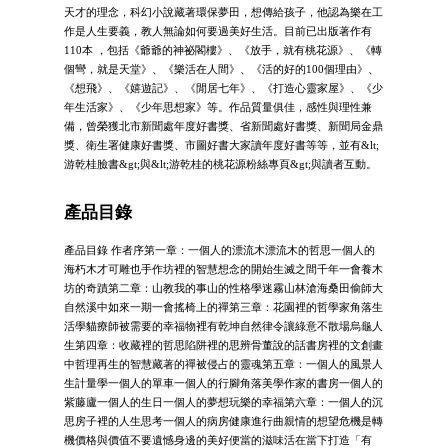
天才的理念，科幻小說藏著環保夢田，想傳給孩子，他認為樂在工
作是人生要義，教人無論如何要過美好生活。目前已出版著作有
110本 ，包括《爺爺的神祕閣樓》、《放手，就有桃花源》、《轉
個彎，就是天堂》、《樂活在人間》、《活的好的100個理由》、
《想飛》、《嬉遊記》、《閒居七年》、《打造心靈家屋》、《少
年生活家》、《少年思想家》等。作品質量俱佳，感性與理性兼
備，曾榮獲北市新聞處年度好書獎、省新聞處好書獎、新聞局金鼎
獎、衛生署健康好書獎、市圖好書大家讀年度好書等等，並有&lt;
游乾桂臉書&gt;與&lt;游乾桂的桃花源粉絲專頁&gt;與讀者互動。
產品目錄
產品目錄 作者序第一章：一個人的漂流木漂流木的哲思一個人的
海朽木才可雕也手作坊裡的智慧想念的開始生滅之間千年一會養木
坊的奇蹟第二章：山教我的事山的性格學迷霧山林滄海桑田偷師大
自然溪中如來一期一會搖椅上的禪第三章：花園裡的哲學家角落生
活學貓療師被需要的幸福物裡有乾坤自然律令讓綠意不散場烏龜人
生第四章：收藏裡的哲思陷阱裡的思辨骨董說的話書房裡的文創畫
中哲理再生的智慧藏著的禪被侵占的靈魂第五章：一個人的風景人
生計量學一個人的單車一個人的行腳角落美學作家的書房一個人的
紫藤廬一個人的生日一個人的夢想玩樂的幸福第六章：一個人的沉
思房子裡的人生思考一個人的病房健康進行曲親情的想望危機是轉
機價格與價值不要遺憾身邊的美好便當的滋味活在當下打造「有