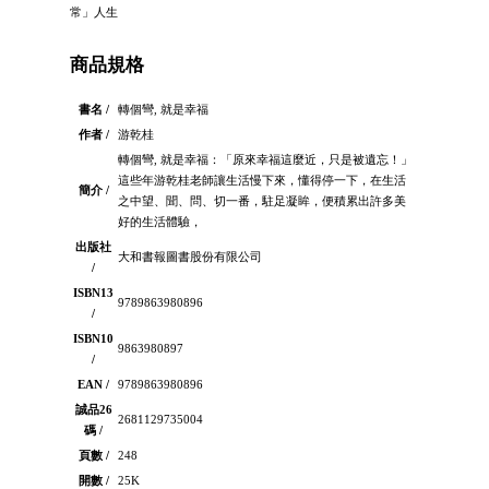
常」人生
商品規格
書名 /
轉個彎, 就是幸福
作者 /
游乾桂
轉個彎, 就是幸福：「原來幸福這麼近，只是被遺忘！」
這些年游乾桂老師讓生活慢下來，懂得停一下，在生活
簡介 /
之中望、聞、問、切一番，駐足凝眸，便積累出許多美
好的生活體驗，
出版社
大和書報圖書股份有限公司
/
ISBN13
9789863980896
/
ISBN10
9863980897
/
EAN /
9789863980896
誠品26
2681129735004
碼 /
頁數 /
248
開數 /
25K