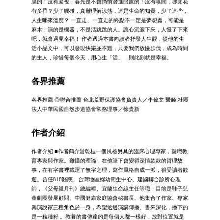
膜的！沒有凝視，春光是不會悄悄潛進眼簾的！沒有嗅聞，哪知花
有多香？少了觸碰，真難理解涼熱，這是生命的知覺，少了這些，
人生哪來溫度？ 一直走、一直走的終點不一定是夢想處，可能是
麻木；演的是機器，不是活跳跳的人。讓心沉澱下來，人慢了下來
吧，就會遇見幸福！ 作者透過本書向讀者抒發人生觀，從他的生
活小品文中，可以發現快樂並不難，只要我們放慢步伐，成為時間
的主人，珍惜每個今天，用心生「活」，則此刻就是幸福。
各界推薦
各界推薦 ◎聯合推薦 台北荒野保護協會負責人／李偉文 醫師 社團
法人中華民國自然步道協會常務理事／徐貴新
作者介紹
作者介紹 ■作者簡介游乾桂一個風格另具的臨床心理專家，親職教
育專家與作家。難懂的理論，在他筆下會變得深情款款的哲理故
事，在有字書裡載運了無字之理，寫作風格自成一派，很受讀者歡
迎。曾任818醫院、台灣地區婦幼衛生中心、建國聯合診所心理
師，《父母親月刊》總編輯、宜蘭生命線主任等職；目前是鞋子兒
童劇團發展顧問、中國健康家庭協會秘書長。他集合了作家、專家
與演說家三種角色於一身，希望透過演講傳播、書來深化，播下的
是一粒種籽 。教養的書傳達的是每個人都一樣好，放對位置就是