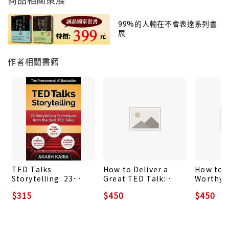
99%的人輸在不會表達系列書
展
作者相關書籍
TED Talks
How to Deliver a
How to 
Storytelling: 23
Great TED Talk:
Worthy 
Storytelling
Presentation
Slides (
$315
$450
$450
Techniques from the
Secrets of the
Edition)
Best TED Talks
World's Best
Present
Speakers
Principl
Best TE