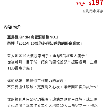
197
79
查詢門市庫存
內容簡介
亞馬遜Kindle商管類暢銷NO.1
榮獲「2015年10位你必須知道的網路企業家」
亞太地區10大演說家出手，全球5萬經理人瘋學！
從複雜到一目了然，讓你的簡報投影片扼要吸睛，直逼
TED最高等級！
你的簡報，就是你工作能力的展現。
不只要抓住眼球，更要刺入心坎，讓老闆和客戶說Yes！
你的投影片只是提詞機嗎？讓聽眾更容易理解，或是更
分心混淆？本書作者為亞太地區10大演說家之一，他以