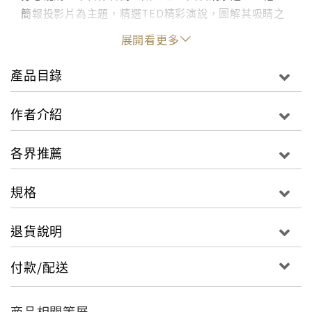
簡報投影片為主題，精選TED精彩演說，圖解其吸睛之
道，說明最通用的基本原則，教你巧妙配合口語，清楚
展開看更多
引人的傳遞訊息，完成TED等級的完美表達！
產品目錄
你的簡報可以更吸睛？
◎先別急，拿張白紙寫下你的點子和關鍵字
作者介紹
◎全部都是字的投影片，聽眾會飄走
◎一張投影片不超過兩種字體，要讓最後面的聽眾也看
各界推薦
得一清二楚
◎留白也是一種藝術
規格
◎圖片＋數字，用圖片來引導聽眾想數字，圖表切忌複
雜
退貨說明
付款/配送
商品相關策展