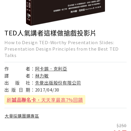
TED人氣講者這樣做搶戲投影片
How to Design TED-Worthy Presentation Slides:
Presentation Design Principles from the Best TED
Talks
作
者：
阿卡錫．克利亞
譯
者：
林力敏
出
版
社：
先覺出版股份有限公司
出
版
日
期：
2017/04/30
刷
誠品聯名卡
，天天享最高7%回饋
大量採購團購專區
250