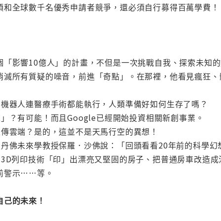
須和全球數千名優秀申請者競爭，還必須自行募得百萬學費！
個「影響10億人」的計畫，不但是一次挑戰自我、探索未知
消滅所有質疑的噪音，前進「奇點」。在那裡，他看見瘋狂、
當機器人連醫療手術都能執行，人類準備好如何生存了嗎？
」？有可能！而且Google已經開始投資相關新創事業。
上傳雲端？是的，這並不是天馬行空的異想！
史丹佛未來學教授保羅．沙佛說：「回頭看看20年前的科學幻
用3D列印技術「印」出漂亮又堅固的房子、把普通房車改造
前警示……等。
自己的未來！