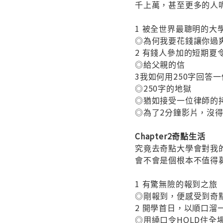
千上萬，甚至更多的人
1 被全世界最聰明的大
◎為何我要花錢讓你過
2 有錢人參加的短期夏
◎給父親的信
3我如何用250字回答
◎250字的地獄
◎猶如接受一位律師的
◎為了2分鐘影片，沒
Chapter2奇點生活
究竟去奇點大學會對我
會不會是個根本不值得
1 有驚無險的報到之旅
◎剛報到，便感受到奇
2 開學首日，以順口溜
◎用繞口令HOLD住全