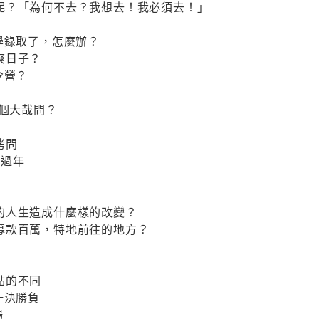
呢？「為何不去？我想去！我必須去！」
學錄取了，怎麼辦？
爽日子？
令營？
一個大哉問？
拷問
得過年
的人生造成什麼樣的改變？
募款百萬，特地前往的地方？
點的不同
一決勝負
場