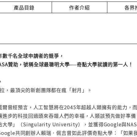
產品目錄
作者介紹
各界
年數千名全球申請者的競爭，
與NASA贊助，號稱全球最聰明大學──奇點大學就讀的第一人！
。
特斯拉，最頂尖的新創團隊都在瘋「射月」。
威爾曾經預言，人工智慧將在2045年超越人類擁有的能力，
讓進步的科技回過頭來吞噬人們的幸福，人類該預先做好準備
」（Singularity University），並獲得Goog
Google共同創辦人賴瑞．佩吉曾如此評價奇點大學：「如