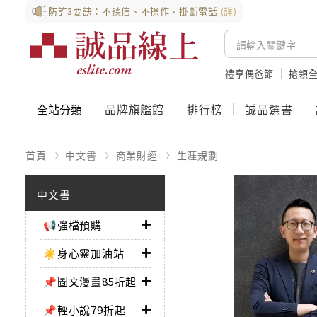
防詐3要訣：不聽信、不操作、掛斷電話
(詳)
禮享偶爸節
搶領全
全站分類
品牌旗艦館
排行榜
誠品選書
首頁
中文書
商業財經
生涯規劃
中文書
📢強檔預購
☀️身心靈加油站
📌圖文漫畫85折起
📌輕小說79折起