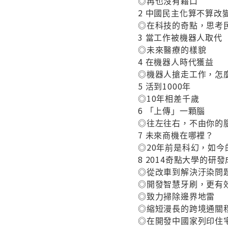
◎再也沒有藉口
2 中國民主化算不算改
◎在科技的奇點，思考
3 當工作被機器人取代
◎未來醫療的樣貌
4 在機器人時代獲益
◎機器人搶走工作，怎
5 活到1000年
◎10年相差千歲
6 「上傳」一顆腦
◎往左往右，不由你的
7 未來商機在哪裡？
◎20年前是科幻，如今
8 2014奇點大學的研
◎從改車到解決汙染問
◎開發智慧牙刷，更有
◎致力掃除邊界地雷
◎縮短漫長的跨境通關
◎在開發中國家列印住