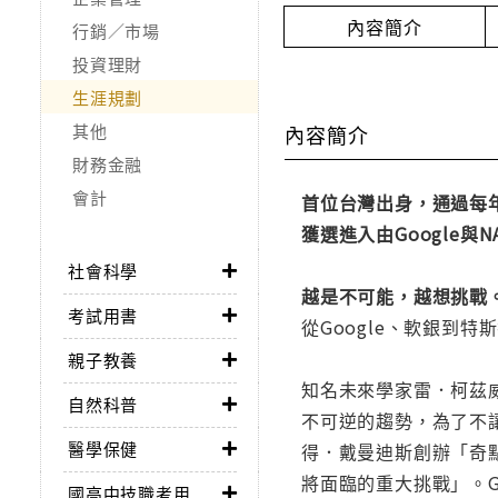
內容簡介
行銷／市場
投資理財
生涯規劃
其他
內容簡介
財務金融
會計
首位台灣出身，通過每
獲選進入由Google
社會科學
越是不可能，越想挑戰
考試用書
從Google、軟銀到
親子教養
知名未來學家雷．柯茲
自然科普
不可逆的趨勢，為了不
醫學保健
得．戴曼迪斯創辦「奇點大學
將面臨的重大挑戰」。
國高中技職考用