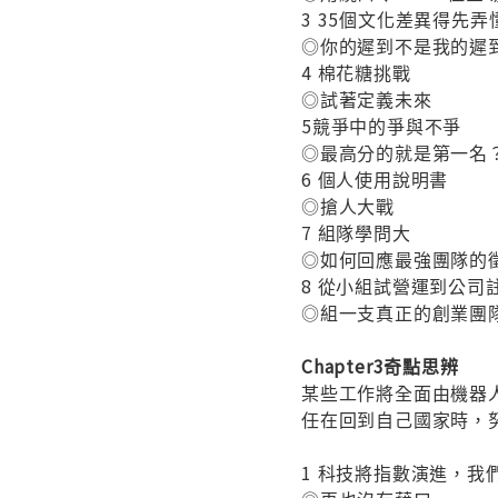
3 35個文化差異得先弄
◎你的遲到不是我的遲
4 棉花糖挑戰
◎試著定義未來
5競爭中的爭與不爭
◎最高分的就是第一名
6 個人使用說明書
◎搶人大戰
7 組隊學問大
◎如何回應最強團隊的
8 從小組試營運到公司
◎組一支真正的創業團
Chapter3奇點思辨
某些工作將全面由機器
任在回到自己國家時，
1 科技將指數演進，我