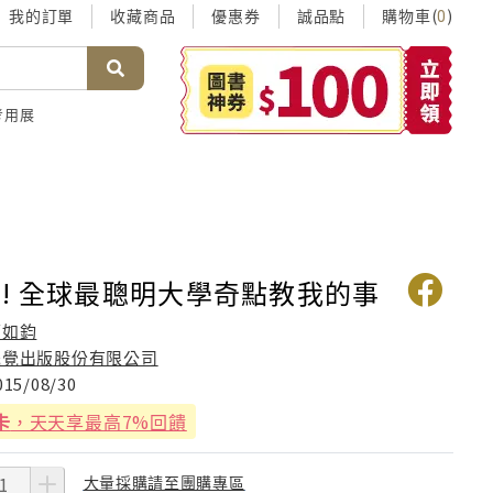
我的訂單
收藏商品
優惠券
誠品點
購物車(
)
0
考用展
! 全球最聰明大學奇點教我的事
葛如鈞
先覺出版股份有限公司
015/08/30
卡
，天天享最高7%回饋
大量採購請至團購專區