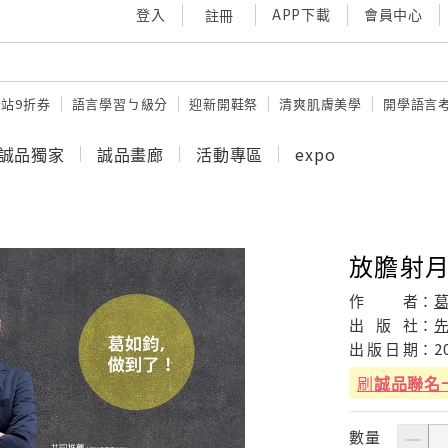
登入
APP下載
會員中心
註冊
站9折券
語言學習ㄅ級分
迎新開鞋祭
清爽肌膚美學
開學語言
誠品獨家
誠品畫廊
活動專區
expo
放膽射月
作
者：
出
版
社：
出
版
日
期：
2
刷
誠品聯名
數量