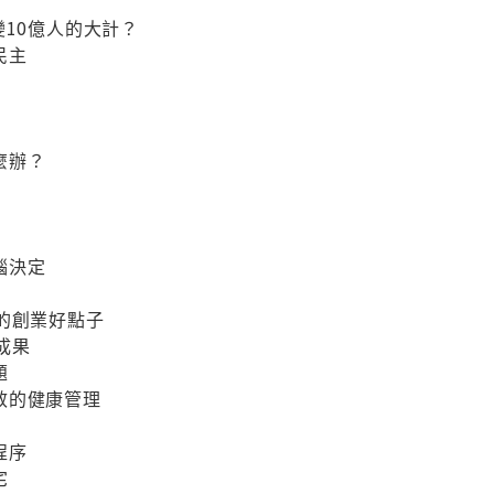
變10億人的大計？
民主
麼辦？
腦決定
的創業好點子
發成果
題
效的健康管理
程序
宅