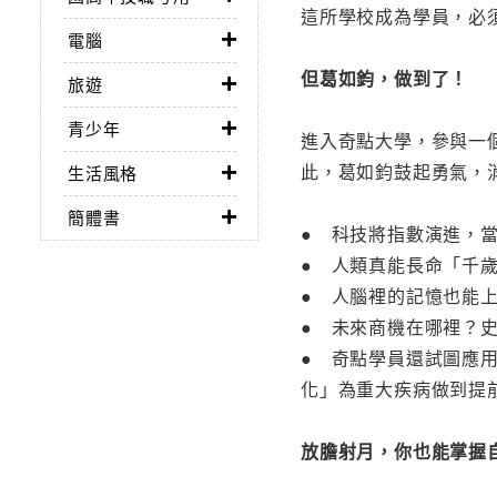
這所學校成為學員，必
電腦
但葛如鈞，做到了！
旅遊
青少年
進入奇點大學，參與一
此，葛如鈞鼓起勇氣，
生活風格
簡體書
● 科技將指數演進，
● 人類真能長命「千歲
● 人腦裡的記憶也能
● 未來商機在哪裡？
● 奇點學員還試圖應
化」為重大疾病做到提
放膽射月，你也能掌握