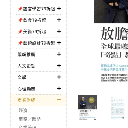
📌語言學習79折起
📌飲食79折起
📌美術79折起
📌藝術設計79折起
編輯推薦
人文史哲
文學
心理勵志
商業財經
經濟
商務／趨勢
企業管理