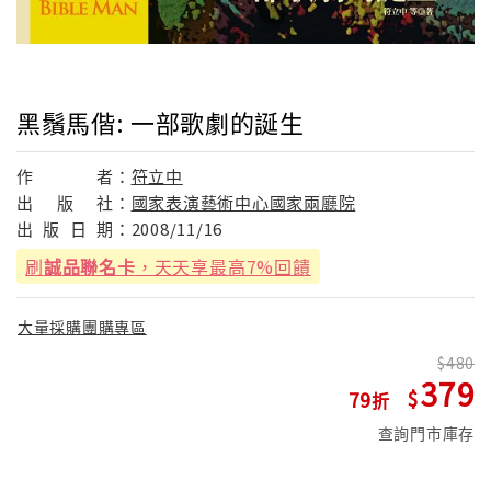
黑鬚馬偕: 一部歌劇的誕生
作
者：
符立中
出
版
社：
國家表演藝術中心國家兩廳院
出
版
日
期：
2008/11/16
刷
誠品聯名卡
，天天享最高7%回饋
大量採購團購專區
480
379
79
查詢門市庫存