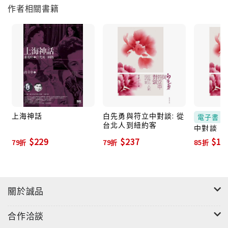
作者相關書籍
上海神話
白先勇與符立中對談: 從
電子書
台北人到紐約客
中對談：
約客 (電
$229
$237
$17
79折
79折
85折
關於誠品
合作洽談