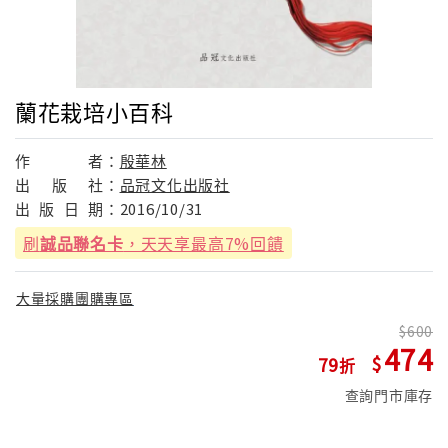
蘭花栽培小百科
作
者：
殷華林
出
版
社：
品冠文化出版社
出
版
日
期：
2016/10/31
刷
誠品聯名卡
，天天享最高7%回饋
大量採購團購專區
600
474
79
查詢門市庫存