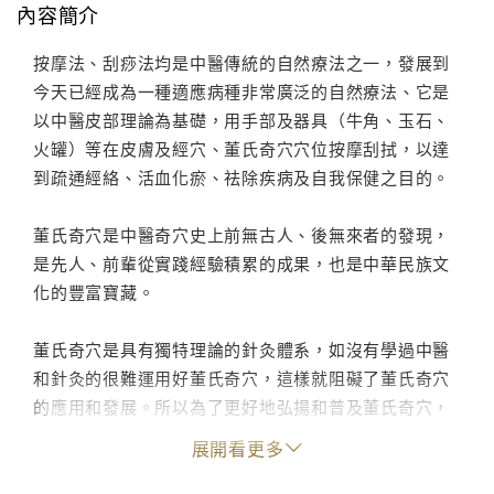
內容簡介
按摩法、刮痧法均是中醫傳統的自然療法之一，發展到
今天已經成為一種適應病種非常廣泛的自然療法、它是
以中醫皮部理論為基礎，用手部及器具（牛角、玉石、
火罐）等在皮膚及經穴、董氏奇穴穴位按摩刮拭，以達
到疏通經絡、活血化瘀、祛除疾病及自我保健之目的。
董氏奇穴是中醫奇穴史上前無古人、後無來者的發現，
是先人、前輩從實踐經驗積累的成果，也是中華民族文
化的豐富寶藏。
董氏奇穴是具有獨特理論的針灸體系，如沒有學過中醫
和針灸的很難運用好董氏奇穴，這樣就阻礙了董氏奇穴
的應用和發展。所以為了更好地弘揚和普及董氏奇穴，
使董氏奇穴人人會用，更好地服務於人類的健康，筆者
展開看更多
經多年對董氏奇穴的總結和臨床應用，首次提出了用董
氏奇穴進行按摩刮痧的方法並編寫了《董氏奇穴按摩刮