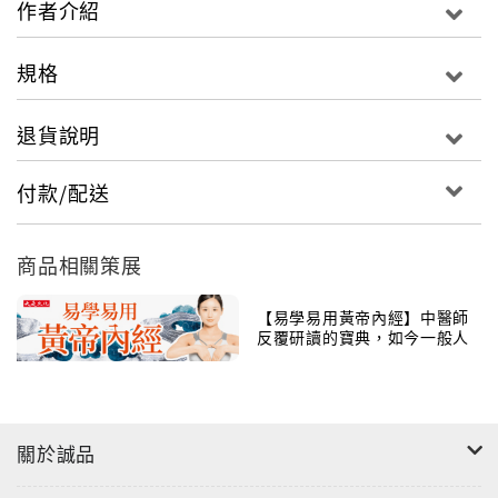
作者介紹
痧法》，書中列舉了大量的臨床病例，內容豐富，穴位
清晰明瞭，使讀者易學、易懂、易用。
規格
本書還可以作為中醫按摩師、刮痧師、康復師、理療
退貨說明
師、美容師、中醫院校學生、外國中醫愛好者、外國留
學生、中醫按摩刮痧愛好者及亞健康群體自我保健的參
付款/配送
考用書。
商品相關策展
【易學易用黃帝內經】中醫師
反覆研讀的寶典，如今一般人
也能實踐。
關於誠品