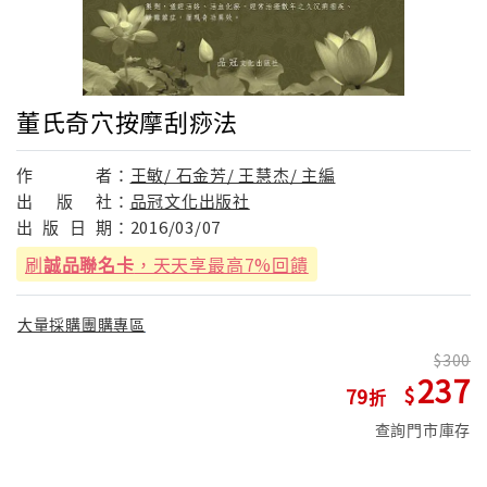
董氏奇穴按摩刮痧法
作
者：
王敏/ 石金芳/ 王慧杰/ 主編
出
版
社：
品冠文化出版社
出
版
日
期：
2016/03/07
刷
誠品聯名卡
，天天享最高7%回饋
大量採購團購專區
300
237
79
查詢門市庫存