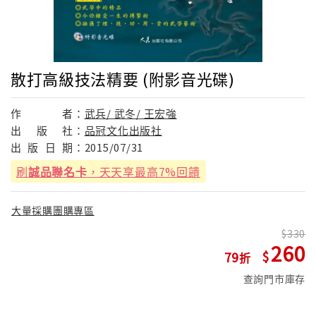
散打高級技法精要 (附影音光碟)
作
者：
武兵/ 武冬/ 王宏強
出
版
社：
品冠文化出版社
出
版
日
期：
2015/07/31
刷
誠品聯名卡
，天天享最高7%回饋
大量採購團購專區
330
260
79
查詢門市庫存