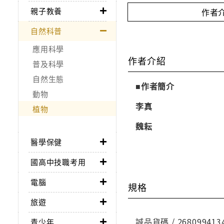
親子教養
作者
自然科普
應用科學
作者介紹
普及科學
自然生態
■作者簡介
動物
李真
植物
魏耘
醫學保健
國高中技職考用
電腦
規格
旅遊
誠品貨碼 / 268099413
青少年