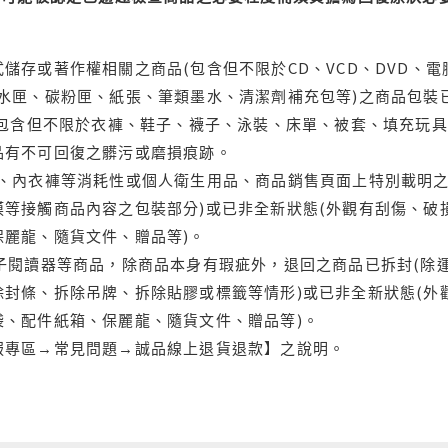
儲存或著作權相關之商品(包含但不限於CD、VCD、DVD、電
水匣、碳粉匣、紙張、筆類墨水、清潔劑補充包等)之商品包裝已
(包含但不限於衣褲、鞋子、襪子、泳裝、床單、被套、填充玩具
品有不可回復之髒污或磨損痕跡。
品、內衣褲等消耗性或個人衛生用品、商品銷售頁面上特別載明之
等接觸商品內容之包裝部分)或已非全新狀態(外觀有刮傷、破
保麗龍、隨貨文件、贈品等)。
電子閱讀器等商品，除商品本身有瑕疵外，退回之商品已拆封(除
封條、拆除吊牌、拆除貼膠或標籤等情形)或已非全新狀態(外
袋、配件紙箱、保麗龍、隨貨文件、贈品等)。
服專區→常見問題→誠品線上退貨退款】之說明。