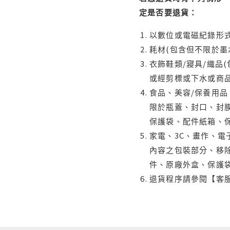
定是否要退貨：
以數位或電磁紀錄形式
耗材(包含但不限於墨
衣飾鞋類/寢具/織品
或經剪標或下水或商
食品、美容/保養用
限於瓶蓋、封口、封膜
保護袋、配件紙箱、
家電、3C、畫作、
內容之包裝部分、移除
件、原廠外盒、保護
退貨程序請參閱【客