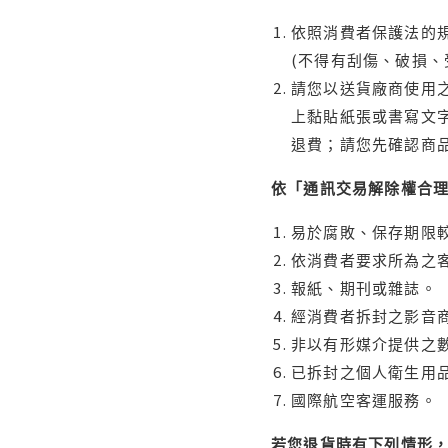
依照消費者保護法的規
(不得有刮傷、破損、
請您以送貨廠商使用
上黏貼紙張或書寫文
退費；請您先確認商
依「通訊交易解除權合
易於腐敗、保存期限較
依消費者要求所為之客
報紙、期刊或雜誌。
經消費者拆封之影音
非以有形媒介提供之數
已拆封之個人衛生用品
國際航空客運服務。
若您退貨時有下列情形，