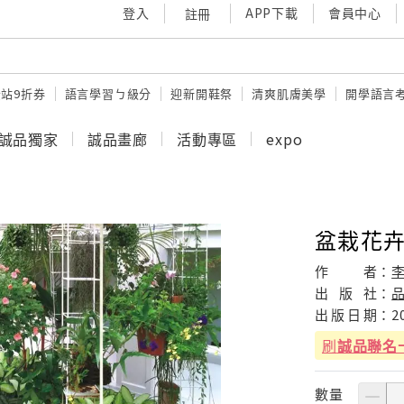
登入
APP下載
會員中心
註冊
站9折券
語言學習ㄅ級分
迎新開鞋祭
清爽肌膚美學
開學語言
誠品獨家
誠品畫廊
活動專區
expo
盆栽花
作
者：
李
出
版
社：
出
版
日
期：
2
刷
誠品聯名
數量