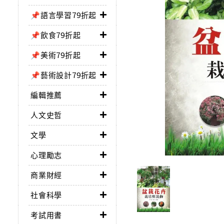
📌語言學習79折起
📌飲食79折起
📌美術79折起
📌藝術設計79折起
編輯推薦
人文史哲
文學
心理勵志
商業財經
社會科學
考試用書