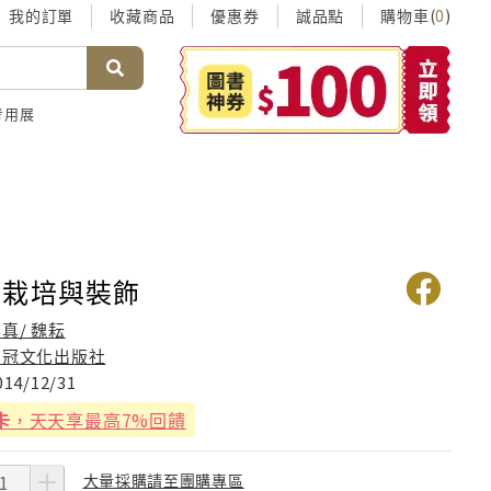
我的訂單
收藏商品
優惠券
誠品點
購物車(
)
0
考用展
卉栽培與裝飾
真/ 魏耘
品冠文化出版社
014/12/31
卡
，天天享最高7%回饋
大量採購請至團購專區