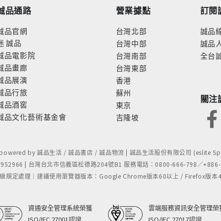
誠品通路
營業據點
訂閱
誠品官網
台灣北部
誠品
迷
誠品
台灣中部
誠品
誠品電影院
台灣南部
全台
誠品畫廊
台灣東部
誠品展演
香港
誠品行旅
蘇州
關注
誠品酒窖
東京
誠品文化藝術基金會
吉隆坡
- powered by 誠品生活 / 誠品書店 / 誠品物流 | 誠品生活股份有限公司 (eslite Spect
52966 | 台灣台北市信義區松德路204號B1 服務電話：0800-666-798／+886-2-
處理｜建議使用瀏覽器版本：Google Chrome版本60以上 / Firefox版本48以上
資通安全管理系統榮獲
雲端服務資訊安全管理榮
ISO/IEC 27001認證
ISO/IEC 27017認證