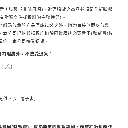
注意！猶豫期非試用期)，辦理退貨之商品必須是全新狀態
有附隨文件或資料的完整性等)。
他紙箱包覆於商品原廠包裝之外，切勿直接於原廠包裝
本公司得依毀損程度扣除回復原狀必要費用(整新費)後
瑕疵，本公司接受退貨。
身有瑕疵外，不接受退貨：
蛋糕)
供。(如:電子書)
費用(整新費)，或影響您的退貨權利，請您在拆封前決