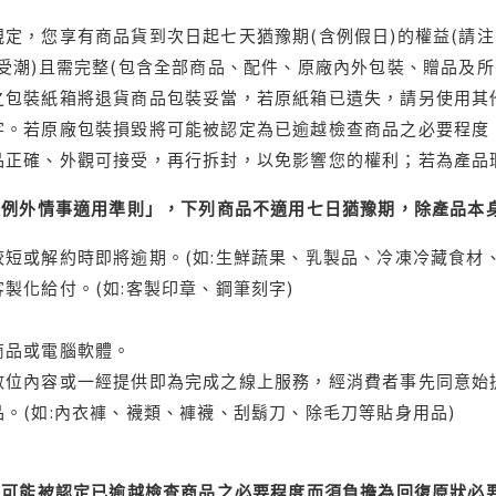
定，您享有商品貨到次日起七天猶豫期(含例假日)的權益(請
受潮)且需完整(包含全部商品、配件、原廠內外包裝、贈品及所
之包裝紙箱將退貨商品包裝妥當，若原紙箱已遺失，請另使用其
字。若原廠包裝損毀將可能被認定為已逾越檢查商品之必要程度，
品正確、外觀可接受，再行拆封，以免影響您的權利；若為產品
理例外情事適用準則」，下列商品不適用七日猶豫期，除產品本
短或解約時即將逾期。(如:生鮮蔬果、乳製品、冷凍冷藏食材、
製化給付。(如:客製印章、鋼筆刻字)
商品或電腦軟體。
位內容或一經提供即為完成之線上服務，經消費者事先同意始提
。(如:內衣褲、襪類、褲襪、刮鬍刀、除毛刀等貼身用品)
可能被認定已逾越檢查商品之必要程度而須負擔為回復原狀必要