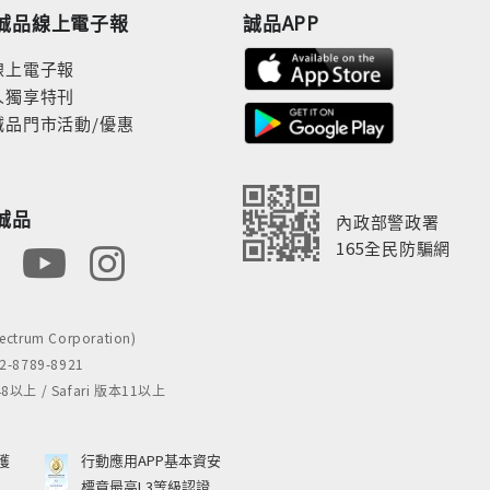
誠品線上電子報
誠品APP
線上電子報
人獨享特刊
誠品門市活動/優惠
誠品
內政部警政署
165全民防騙網
rum Corporation)
8789-8921
 / Safari 版本11以上
獲
行動應用APP基本資安
標章最高L3等級認證