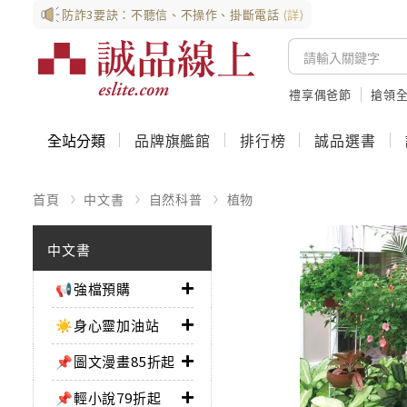
防詐3要訣：不聽信、不操作、掛斷電話
(詳)
禮享偶爸節
搶領全
全站分類
品牌旗艦館
排行榜
誠品選書
首頁
中文書
自然科普
植物
中文書
📢強檔預購
☀️身心靈加油站
📌圖文漫畫85折起
📌輕小說79折起