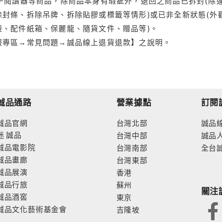
電子閱讀器等商品，除商品本身有瑕疵外，退回之商品已拆封(除
封條、拆除吊牌、拆除貼膠或標籤等情形)或已非全新狀態(外
袋、配件紙箱、保麗龍、隨貨文件、贈品等)。
服專區→常見問題→誠品線上退貨退款】之說明。
誠品通路
營業據點
訂閱
誠品官網
台灣北部
誠品
迷
誠品
台灣中部
誠品
誠品電影院
台灣南部
全台
誠品畫廊
台灣東部
誠品展演
香港
誠品行旅
蘇州
關注
誠品酒窖
東京
誠品文化藝術基金會
吉隆坡