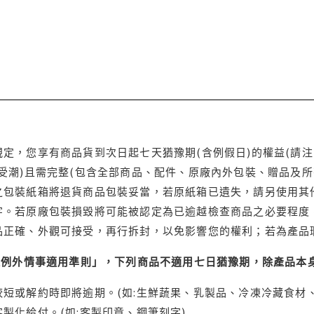
定，您享有商品貨到次日起七天猶豫期(含例假日)的權益(請
受潮)且需完整(包含全部商品、配件、原廠內外包裝、贈品及所
之包裝紙箱將退貨商品包裝妥當，若原紙箱已遺失，請另使用其
字。若原廠包裝損毀將可能被認定為已逾越檢查商品之必要程度，
品正確、外觀可接受，再行拆封，以免影響您的權利；若為產品
理例外情事適用準則」，下列商品不適用七日猶豫期，除產品本
短或解約時即將逾期。(如:生鮮蔬果、乳製品、冷凍冷藏食材、
製化給付。(如:客製印章、鋼筆刻字)