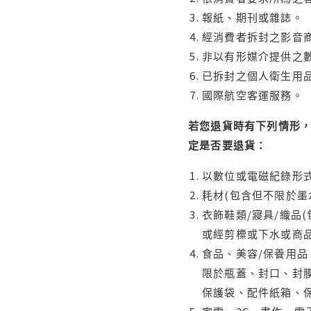
報紙、期刊或雜誌。
經消費者拆封之影音
非以有形媒介提供之數
已拆封之個人衛生用品
國際航空客運服務。
若您退貨時有下列情形，
定是否要退貨：
以數位或電磁紀錄形式
耗材(包含但不限於墨
衣飾鞋類/寢具/織品
或經剪標或下水或商
食品、美容/保養用
限於瓶蓋、封口、封膜
保護袋、配件紙箱、