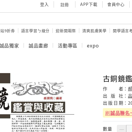
登入
APP下載
會員中心
註冊
站9折券
語言學習ㄅ級分
迎新開鞋祭
清爽肌膚美學
開學語言
誠品獨家
誠品畫廊
活動專區
expo
古銅鏡
作
者：
出
版
社：
出
版
日
期：
2
刷
誠品聯名
數量