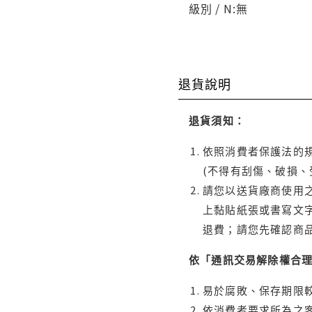
級別 / N:無
退貨說明
退貨須知：
依照消費者保護法的規
(不得有刮傷、破損、
請您以送貨廠商使用
上黏貼紙張或書寫文
退費；請您先確認商
依「通訊交易解除權合
易於腐敗、保存期限較
依消費者要求所為之客