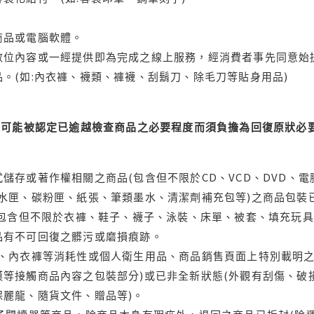
商品或電腦軟體。
位內容或一經提供即為完成之線上服務，經消費者事先同意始提
。(如:內衣褲、襪類、褲襪、刮鬍刀、除毛刀等貼身用品)
可能被認定已逾越檢查商品之必要程度而須負擔為回復原狀必要
儲存或著作權相關之商品(包含但不限於CD、VCD、DVD、電
水匣、碳粉匣、紙張、筆類墨水、清潔劑補充包等)之商品包裝已
(包含但不限於衣褲、鞋子、襪子、泳裝、床單、被套、填充玩具
品有不可回復之髒污或磨損痕跡。
品、內衣褲等消耗性或個人衛生用品、商品銷售頁面上特別載明之
等接觸商品內容之包裝部分)或已非全新狀態(外觀有刮傷、破
保麗龍、隨貨文件、贈品等)。