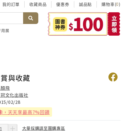
我的訂單
收藏商品
優惠券
誠品點
購物車(
)
0
考用展
鑑賞與收藏
郝顏飛
品冠文化出版社
015/02/28
卡
，天天享最高7%回饋
大量採購請至團購專區