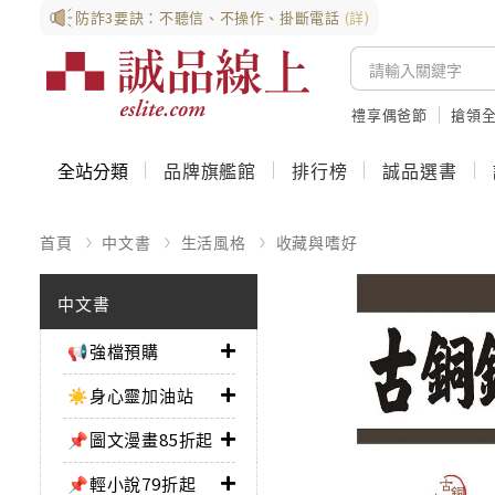
防詐3要訣：不聽信、不操作、掛斷電話
(詳)
禮享偶爸節
搶領全
全站分類
品牌旗艦館
排行榜
誠品選書
首頁
中文書
生活風格
收藏與嗜好
中文書
📢強檔預購
☀️身心靈加油站
📌圖文漫畫85折起
📌輕小說79折起